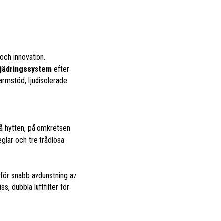
 och innovation.
fjädringssystem
efter
 armstöd, ljudisolerade
på hytten, på omkretsen
lar och tre trådlösa
för snabb avdunstning av
s, dubbla luftfilter för