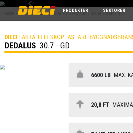
Previous
PRODUKTER
SEKTORER
HOME
>
FASTA TELESKOPLASTARE
>
DEDALUS
>
DEDALUS 30.7 - GD
DIECI
FASTA TELESKOPLASTARE BYGGNADSBRAN
DEDALUS
30.7 - GD
6600 LB
MAX. KA
20,8 FT
MAXIMAL