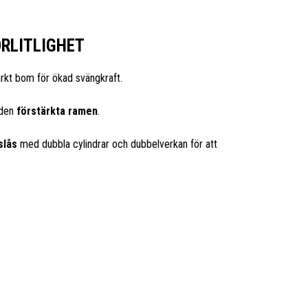
ÖRLITLIGHET
ärkt bom för ökad svängkraft.
 den
förstärkta ramen
.
slås
med dubbla cylindrar och dubbelverkan för att