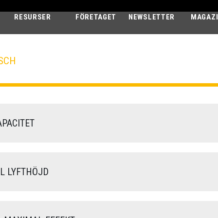
RESURSER
FÖRETAGET
NEWSLETTER
MAGAZ
SCH
DEDALUS
30.7 - GD
PACITET
 LYFTHÖJD