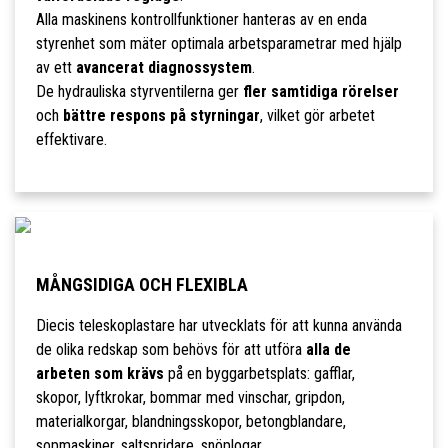
Alla maskinens kontrollfunktioner hanteras av en enda
styrenhet som mäter optimala arbetsparametrar med hjälp
av ett
avancerat diagnossystem
.
De hydrauliska styrventilerna ger
fler samtidiga rörelser
och
bättre respons på styrningar
, vilket gör arbetet
effektivare.
MÅNGSIDIGA OCH FLEXIBLA
Diecis teleskoplastare har utvecklats för att kunna använda
de olika redskap som behövs för att utföra
alla de
arbeten som krävs
på en byggarbetsplats: gafflar,
skopor, lyftkrokar, bommar med vinschar, gripdon,
materialkorgar, blandningsskopor, betongblandare,
sopmaskiner, saltspridare, snöplogar.