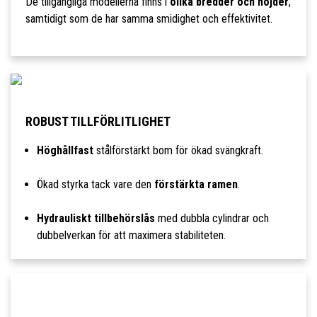
De tillgängliga modellerna finns i
olika bredder och höjder
,
samtidigt som de har samma smidighet och effektivitet.
ROBUST TILLFÖRLITLIGHET
Höghållfast
stålförstärkt bom för ökad svängkraft.
Ökad styrka tack vare den
förstärkta ramen
.
Hydrauliskt tillbehörslås
med dubbla cylindrar och
dubbelverkan för att maximera stabiliteten.