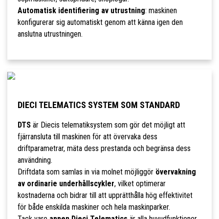
Automatisk identifiering av utrustning
: maskinen
konfigurerar sig automatiskt genom att känna igen den
anslutna utrustningen.
DIECI TELEMATICS SYSTEM SOM STANDARD
DTS
är Diecis telematiksystem som gör det möjligt att
fjärransluta till maskinen för att övervaka dess
driftparametrar, mäta dess prestanda och begränsa dess
användning.
Driftdata som samlas in via molnet möjliggör
övervakning
av ordinarie underhållscykler
, vilket optimerar
kostnaderna och bidrar till att upprätthålla hög effektivitet
för både enskilda maskiner och hela maskinparker.
Tack vare
appen Dieci Telematics
är alla huvudfunktioner