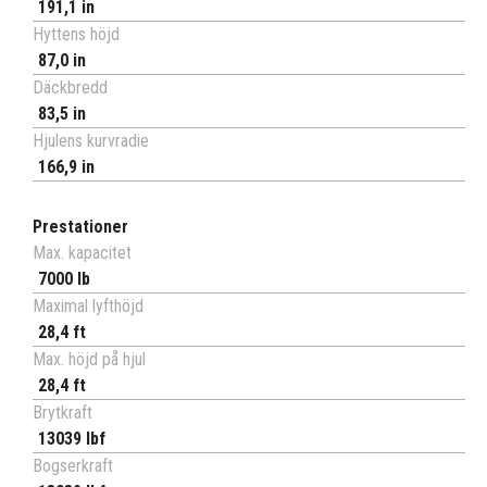
191,1 in
Hyttens höjd
87,0 in
Däckbredd
83,5 in
Hjulens kurvradie
166,9 in
Prestationer
Max. kapacitet
7000 lb
Maximal lyfthöjd
28,4 ft
Max. höjd på hjul
28,4 ft
Brytkraft
13039 lbf
Bogserkraft