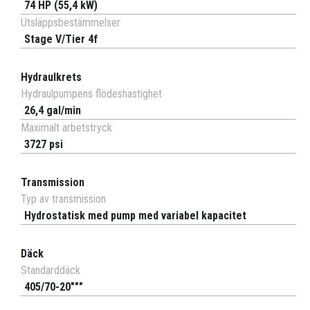
74 HP (55,4 kW)
Utsläppsbestämmelser
Stage V/Tier 4f
Hydraulkrets
Hydraulpumpens flödeshastighet
26,4 gal/min
Maximalt arbetstryck
3727 psi
Transmission
Typ av transmission
Hydrostatisk med pump med variabel kapacitet
Däck
Standarddäck
405/70-20"""