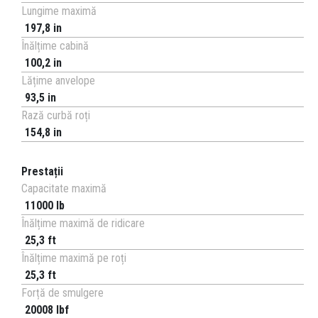
Lungime maximă
197,8 in
Înălțime cabină
100,2 in
Lățime anvelope
93,5 in
Rază curbă roți
154,8 in
Prestații
Capacitate maximă
11000 lb
Înălțime maximă de ridicare
25,3 ft
Înălțime maximă pe roți
25,3 ft
Forță de smulgere
20008 lbf