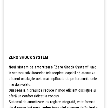
ZERO SHOCK SYSTEM
Noul sistem de amortizare “Zero Shock System”
, unic
în sectorul stivuitoarelor telescopice, capabil să atenueze
eficient oscilațiile cele mai neplăcute de pe terenurile cele
mai denivelate.
Suspensia hidraulică
reduce în mod eficient oscilațiile și
oferă un confort ridicat la condus.
Sistemul de amortizare, cu reglare integrată, este format
din
4 suporturi care reduc impactul și șocurile în toate