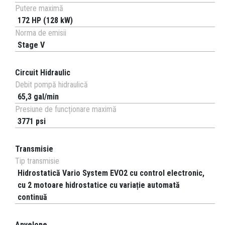
Putere maximă
172 HP (128 kW)
Norma de emisii
Stage V
Circuit Hidraulic
Debit pompă hidraulică
65,3 gal/min
Presiune de funcționare maximă
3771 psi
Transmisie
Tip transmisie
Hidrostatică Vario System EVO2 cu control electronic,
cu 2 motoare hidrostatice cu variație automată
continuă
Anvelope