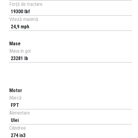
Forță de tractare
19300 lbf
Viteză maximă
24,9 mph
Mase
Masa în gol
23281 lb
Motor
Marcă
FPT
Alimentare
Ulei
Cilindree
274 in3