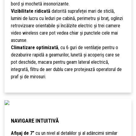
bord și mochetă insonorizante.
Vizibilitate ridicată
datorită suprafeței mari de sticlă,
lumini de lucru cu leduri pe cabină, perimetru și braț, oglinzi
retrovizoare orientabile și încălzite electric și trei camere
video wireless care pot vedea chiar și punctele cele mai
ascunse.
Climatizare optimizată
, cu 6 guri de ventilație pentru o
dezaburire rapidă a geamurilor, lunetă și acoperiș care se
pot deschide, macara pentru geam lateral electrică,
integrată, filtru de aer dublu care protejează operatorul de
praf și de mirosuri.
NAVIGARE INTUITIVĂ
Afișaj de 7”
cu un nivel al detaliilor și al adâncimii similar