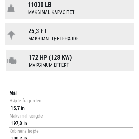
11000 LB
MAKSIMAL KAPACITET
25,3 FT
MAKSIMAL LØFTEHØJDE
172 HP (128 KW)
MAKSIMUM EFFEKT
Mål
Højde fra jorden
15,7 in
Maksimal længde
197,8 in
Kabinens højde
100,2 in