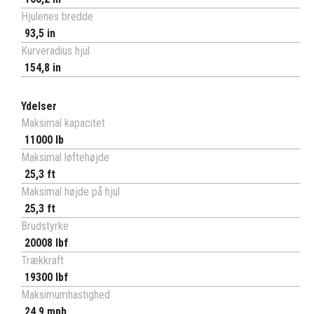
Hjulenes bredde
93,5 in
Kurveradius hjul
154,8 in
Ydelser
Maksimal kapacitet
11000 lb
Maksimal løftehøjde
25,3 ft
Maksimal højde på hjul
25,3 ft
Brudstyrke
20008 lbf
Trækkraft
19300 lbf
Maksimumhastighed
24,9 mph