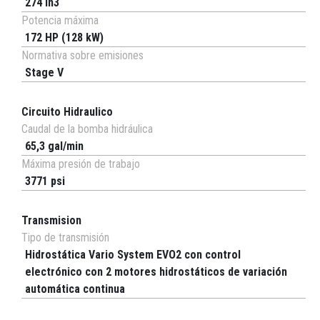
274 in3
Potencia máxima
172 HP (128 kW)
Normativa sobre emisiones
Stage V
Circuito Hidraulico
Caudal de la bomba hidráulica
65,3 gal/min
Máxima presión de trabajo
3771 psi
Transmision
Tipo de transmisión
Hidrostática Vario System EVO2 con control
electrónico con 2 motores hidrostáticos de variación
automática continua