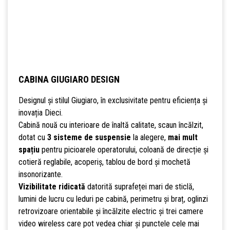
CABINA GIUGIARO DESIGN
Designul și stilul Giugiaro, în exclusivitate pentru eficiența și
inovația Dieci.
Cabină nouă cu interioare de înaltă calitate, scaun încălzit,
dotat cu
3 sisteme de suspensie
la alegere,
mai mult
spațiu
pentru picioarele operatorului, coloană de direcție și
cotieră reglabile, acoperiș, tablou de bord și mochetă
insonorizante.
Vizibilitate ridicată
datorită suprafeței mari de sticlă,
lumini de lucru cu leduri pe cabină, perimetru și braț, oglinzi
retrovizoare orientabile și încălzite electric și trei camere
video wireless care pot vedea chiar și punctele cele mai