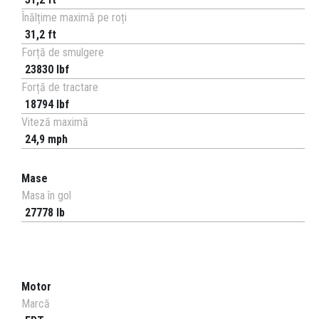
Înălțime maximă pe roți
31,2 ft
Forță de smulgere
23830 lbf
Forță de tractare
18794 lbf
Viteză maximă
24,9 mph
Mase
Masa în gol
27778 lb
Motor
Marcă