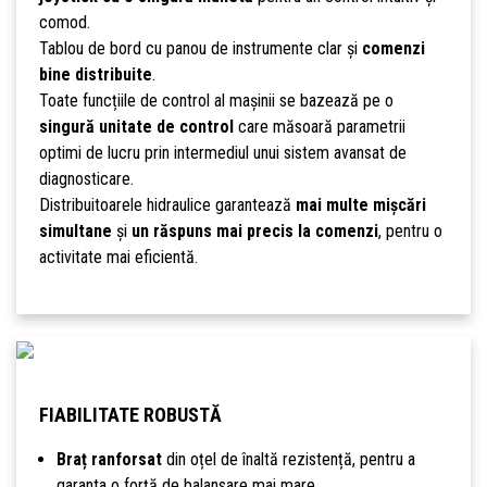
comod.
Tablou de bord cu panou de instrumente clar și
comenzi
bine distribuite
.
Toate funcțiile de control al mașinii se bazează pe o
singură unitate de control
care măsoară parametrii
optimi de lucru prin intermediul unui sistem avansat de
diagnosticare.
Distribuitoarele hidraulice garantează
mai multe mișcări
simultane
și
un răspuns mai precis la comenzi
, pentru o
activitate mai eficientă.
FIABILITATE ROBUSTĂ
Braț ranforsat
din oțel de înaltă rezistență, pentru a
garanta o forță de balansare mai mare.