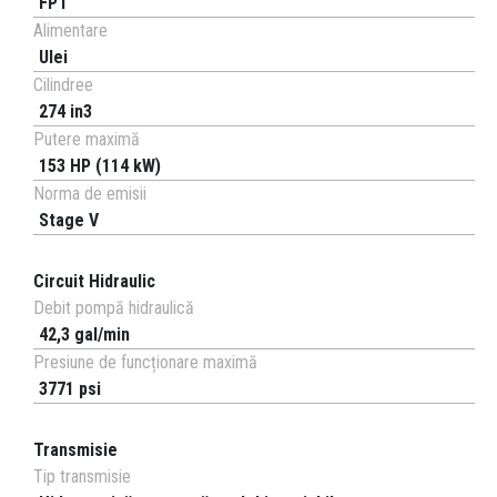
FPT
Alimentare
Ulei
Cilindree
274 in3
Putere maximă
153 HP (114 kW)
Norma de emisii
Stage V
Circuit Hidraulic
Debit pompă hidraulică
42,3 gal/min
Presiune de funcționare maximă
3771 psi
Transmisie
Tip transmisie