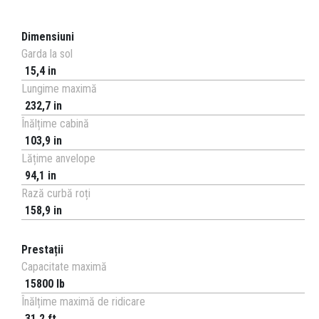
Dimensiuni
Garda la sol
15,4 in
Lungime maximă
232,7 in
Înălțime cabină
103,9 in
Lățime anvelope
94,1 in
Rază curbă roți
158,9 in
Prestații
Capacitate maximă
15800 lb
Înălțime maximă de ridicare
31,2 ft