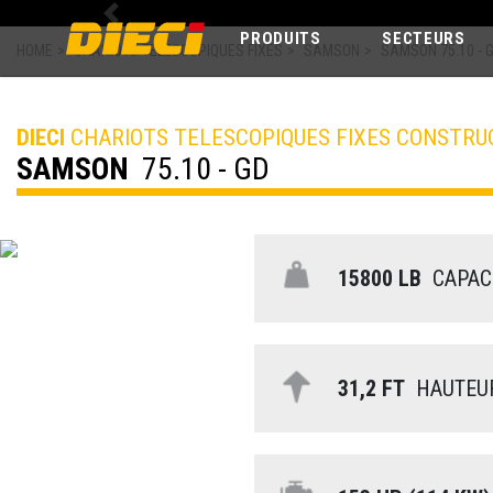
Previous
PRODUITS
SECTEURS
HOME
>
CHARIOTS TELESCOPIQUES FIXES
>
SAMSON
>
SAMSON 75.10 - 
DIECI
CHARIOTS TELESCOPIQUES FIXES CONSTRU
SAMSON
75.10 - GD
15800 LB
CAPACI
31,2 FT
HAUTEUR