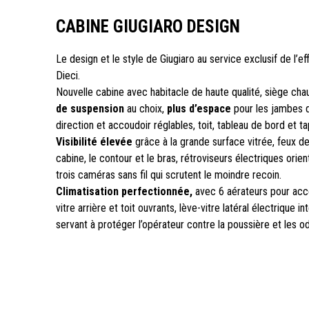
CABINE GIUGIARO DESIGN
Le design et le style de Giugiaro au service exclusif de l’eff
Dieci.
Nouvelle cabine avec habitacle de haute qualité, siège ch
de suspension
au choix,
plus d’espace
pour les jambes d
direction et accoudoir réglables, toit, tableau de bord et ta
Visibilité élevée
grâce à la grande surface vitrée, feux de 
cabine, le contour et le bras, rétroviseurs électriques orien
trois caméras sans fil qui scrutent le moindre recoin.
Climatisation perfectionnée,
avec 6 aérateurs pour acc
vitre arrière et toit ouvrants, lève-vitre latéral électrique int
servant à protéger l’opérateur contre la poussière et les o