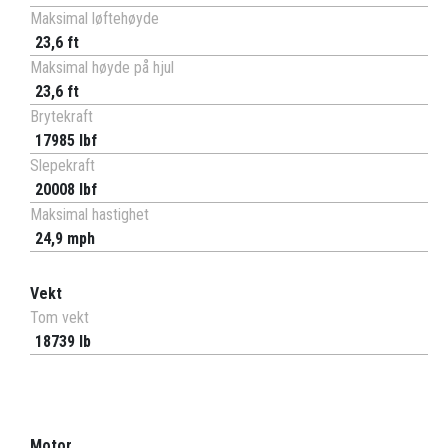
Maksimal løftehøyde
23,6 ft
Maksimal høyde på hjul
23,6 ft
Brytekraft
17985 lbf
Slepekraft
20008 lbf
Maksimal hastighet
24,9 mph
Vekt
Tom vekt
18739 lb
Motor