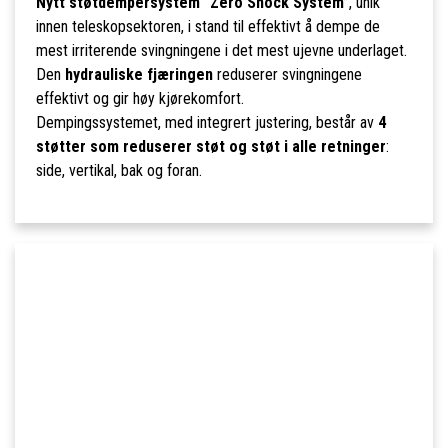
Nytt støtdempersystem “Zero Shock System”
, unik
innen teleskopsektoren, i stand til effektivt å dempe de
mest irriterende svingningene i det mest ujevne underlaget.
Den
hydrauliske fjæringen
reduserer svingningene
effektivt og gir høy kjørekomfort.
Dempingssystemet, med integrert justering, består av
4
støtter som reduserer støt og støt i alle retninger
:
side, vertikal, bak og foran.