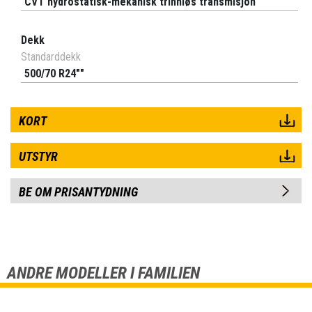
CVT hydrostatisk-mekanisk trinnløs transmisjon
Dekk
Standarddekk
500/70 R24""
KORT
UTSTYR
BE OM PRISANTYDNING
ANDRE MODELLER I FAMILIEN