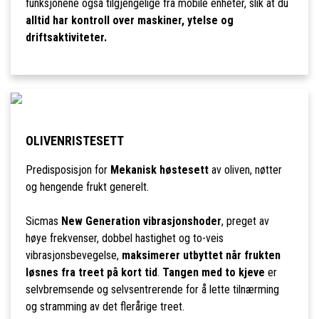
funksjonene også tilgjengelige fra mobile enheter, slik at du
alltid har kontroll over maskiner, ytelse og
driftsaktiviteter.
OLIVENRISTESETT
Predisposisjon for
Mekanisk høstesett
av oliven, nøtter
og hengende frukt generelt.
Sicmas
New Generation vibrasjonshoder
, preget av
høye frekvenser, dobbel hastighet og to-veis
vibrasjonsbevegelse,
maksimerer utbyttet når frukten
løsnes fra treet på kort tid
.
Tangen med to kjeve
er
selvbremsende og selvsentrerende for å lette tilnærming
og stramming av det flerårige treet.