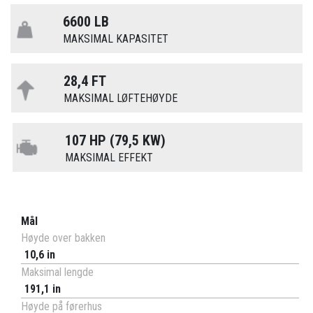
6600 LB
MAKSIMAL KAPASITET
28,4 FT
MAKSIMAL LØFTEHØYDE
107 HP (79,5 KW)
MAKSIMAL EFFEKT
Mål
Høyde over bakken
10,6 in
Maksimal lengde
191,1 in
Høyde på førerhus