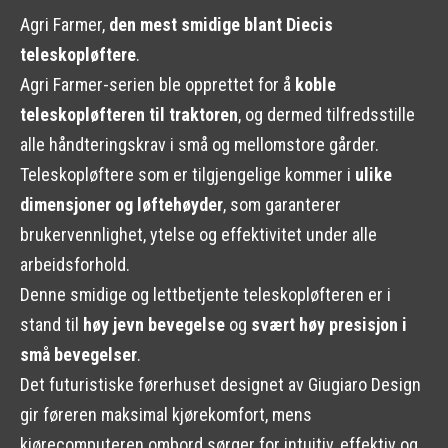
Agri Farmer,
den mest smidige blant Diecis
teleskopløftere
.
Agri Farmer-serien ble opprettet for å
koble
teleskopløfteren til traktoren
, og dermed tilfredsstille
alle håndteringskrav i små og mellomstore gårder.
Teleskopløftere som er tilgjengelige kommer i
ulike
dimensjoner og løftehøyder
, som garanterer
brukervennlighet, ytelse og effektivitet under alle
arbeidsforhold.
Denne smidige og lettbetjente teleskopløfteren er i
stand til
høy jevn bevegelse
og
svært høy presisjon i
små bevegelser
.
Det futuristiske førerhuset designet av Giugiaro Design
gir føreren maksimal kjørekomfort, mens
kjørecomputeren ombord sørger for intuitiv, effektiv og