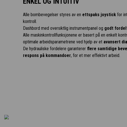
ENKEL OG INTUITIV
Alle bombevegelser styres av en
ettspaks joystick
for in
kontroll.
Dashbord med oversiktlig instrumentpanel og
godt fordel
Alle maskinkontrollfunksjonene er basert på en enkelt kon
optimale arbeidsparametrene ved hjelp av et
avansert d
De hydrauliske fordelere garanterer
flere samtidige bev
respons på kommandoer
, for et mer effektivt arbeid.