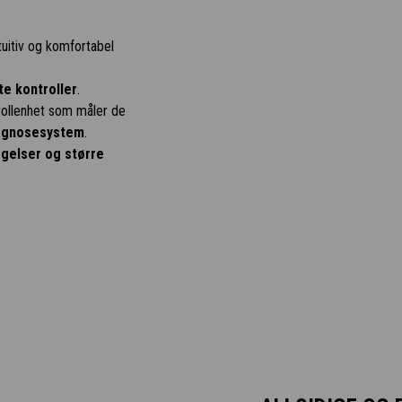
tuitiv og komfortabel
te kontroller
.
trollenhet som måler de
iagnosesystem
.
egelser og større