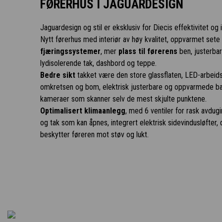
FØRERHUS I JAGUARDESIGN
Jaguardesign og stil er eksklusiv for Diecis effektivitet og 
Nytt førerhus med interiør av høy kvalitet, oppvarmet set
fjæringssystemer
, mer
plass til førerens
ben, justerba
lydisolerende tak, dashbord og teppe.
Bedre sikt
takket være den store glassflaten, LED-arbeids
omkretsen og bom, elektrisk justerbare og oppvarmede bak
kameraer som skanner selv de mest skjulte punktene.
Optimalisert klimaanlegg
, med 6 ventiler for rask avdug
og tak som kan åpnes, integrert elektrisk sidevindusløfter, 
beskytter føreren mot støv og lukt.