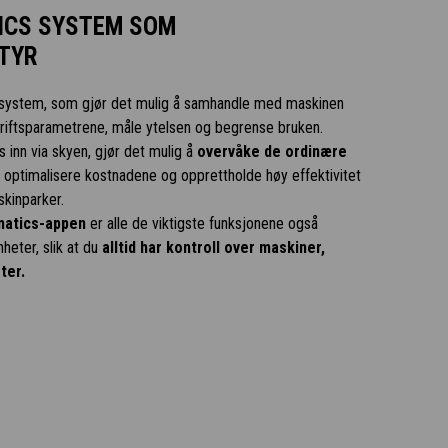
TICS SYSTEM SOM
TYR
ksystem, som gjør det mulig å samhandle med maskinen
driftsparametrene, måle ytelsen og begrense bruken.
 inn via skyen, gjør det mulig å
overvåke de ordinære
, optimalisere kostnadene og opprettholde høy effektivitet
kinparker.
matics-appen
er alle de viktigste funksjonene også
nheter, slik at du
alltid har kontroll over maskiner,
ter.