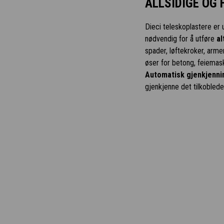
ALLSIDIGE OG 
Dieci teleskoplastere er 
nødvendig for å utføre
al
spader, løftekroker, arme
øser for betong, feiemask
Automatisk gjenkjennin
gjenkjenne det tilkoblede