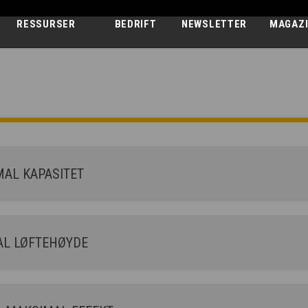
RESSURSER
BEDRIFT
NEWSLETTER
MAGAZ
ZEUS
40.13 - GD
AL KAPASITET
L LØFTEHØYDE