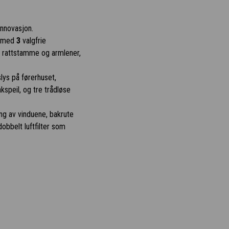
innovasjon.
e med
3
valgfrie
r rattstamme og armlener,
lys på førerhuset,
speil, og tre trådløse
ing av vinduene, bakrute
dobbelt luftfilter som