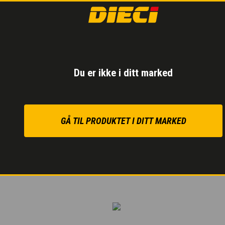
HYDROSTATISK
Krypepedal
for en kon
Redusert forbruk og
Du er ikke i ditt marked
Maksimal fremdrift selv
GÅ TIL PRODUKTET I DITT MARKED