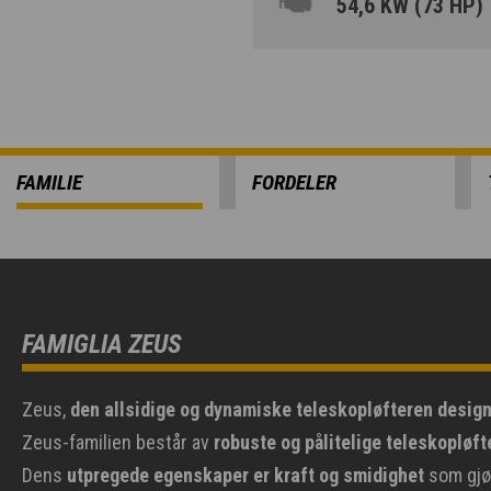
54,6 KW (73 HP)
FAMILIE
FORDELER
FAMIGLIA ZEUS
Zeus,
den allsidige og dynamiske teleskopløfteren desig
Zeus-familien består av
robuste og pålitelige teleskopløft
Dens
utpregede egenskaper er kraft og smidighet
som gjør