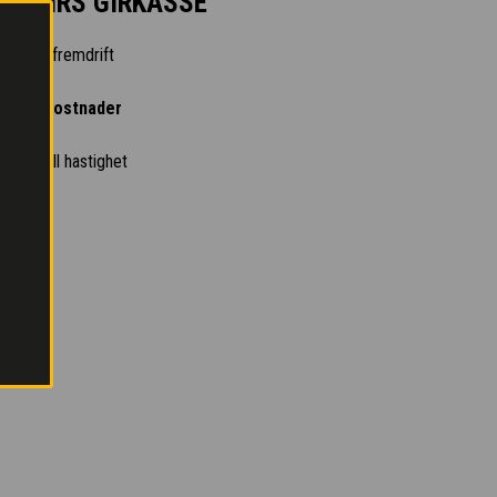
 2-GIRS GIRKASSE
trollert fremdrift
 driftskostnader
 ved full hastighet