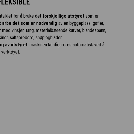
FLEKSIBLE
utviklet for å bruke det
forskjellige utstyret
som er
t arbeidet som er nødvendig
av en byggeplass: gafler,
r med vinsjer, tang, materialbærende kurver, blandespann,
iner, saltspredere, snøplogblader.
g av utstyret
: maskinen konfigureres automatisk ved å
 verktøyet.