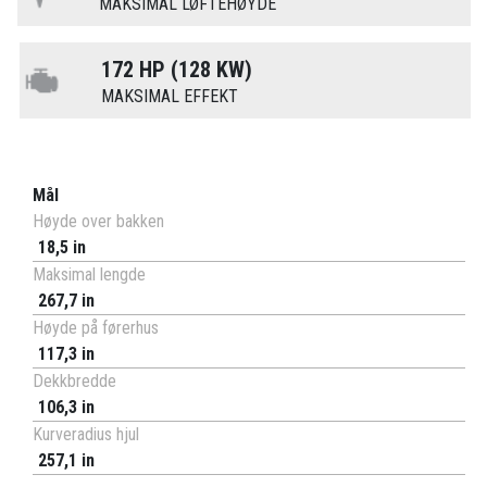
MAKSIMAL LØFTEHØYDE
172 HP (128 KW)
MAKSIMAL EFFEKT
Mål
Høyde over bakken
18,5 in
Maksimal lengde
267,7 in
Høyde på førerhus
117,3 in
Dekkbredde
106,3 in
Kurveradius hjul
257,1 in