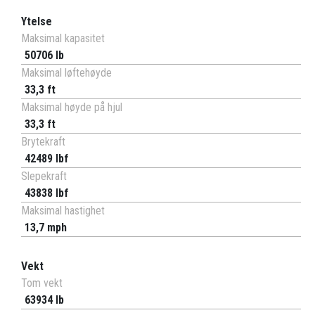
Ytelse
Maksimal kapasitet
50706 lb
Maksimal løftehøyde
33,3 ft
Maksimal høyde på hjul
33,3 ft
Brytekraft
42489 lbf
Slepekraft
43838 lbf
Maksimal hastighet
13,7 mph
Vekt
Tom vekt
63934 lb