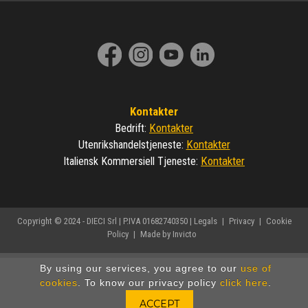
Kontakter
Kontakter
Bedrift
:
Kontakter
Utenrikshandelstjeneste
:
Kontakter
Italiensk Kommersiell Tjeneste
:
Copyright © 2024 - DIECI Srl | P.IVA 01682740350 |
Legals
|
Privacy
|
Cookie
Policy
|
Made by Invicto
By using our services, you agree to our
use of
cookies
. To know our privacy policy
click here
.