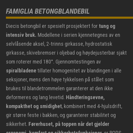
FAMIGLIA BETONGBLANDEBIL
Diecis betongbil er spesielt prosjektert for
tung og
intensiv bruk.
Modellene i serien kjennetegnes av en
selvlåsende aksel, 2-trinns girkasse, hydrostatisk
girkasse, skivebremser i oljebad og høydejusterbar sjakt
som roterer med 180°. Gjennomtestingen av
spiralbladene
tillater homogenitet av blandingen i alle
seksjoner, mens den høye tykkelsen på stålet som
brukes til blandetrommelen garanterer at den ikke
deformeres og lang levetid.
Håndteringsevne,
kompakthet og smidighet
, kombinert med 4-hjulsdrift,
gir større feste i bakken, og garanterer stabilitet og
sikkerhet.
Førerhuset, på toppen når det gjelder
ergonomi, komfort og sikkerhetsfunksjoner
, er ROPS-