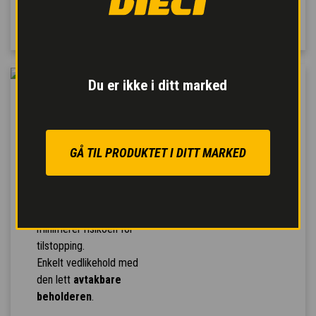
på pedalen.
Du er ikke i ditt marked
EFFEKTIV TRAKT
Trakten
letter
lastefasene i
GÅ TIL PRODUKTET I DITT MARKED
betongblandeanlegg.
Enkle geometrier for
maksimal effektivitet
og funksjonalitet,
minimerer risikoen for
tilstopping.
Enkelt vedlikehold med
den lett
avtakbare
beholderen
.