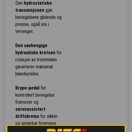
Den
hydrostatiske
transmisjonen
gjør
bevegelsene glidende og
presise, også ute i
terrenget.
Den uavhengige
hydrauliske kretsen
for
rotasjon av trommelen
garanterer maksimal
blandeytelse.
Krype-pedal
for
kontrollert bevegelse
fremover og
servoassistert
driftsbrems
for sikker
og justerbar bremsing
med reduksjon av kraft