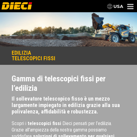
USA
EDILIZIA
TELESCOPICI FISSI
Gamma di telescopici fissi per
l’edilizia
Il sollevatore telescopico fisso è un mezzo
largamente impiegato in edilizia grazie alla sua
polivalenza, affidabilità e robustezza.
Scopri i
telescopici fissi
Dieci pensati per l’edilizia.
Grazie all’ampiezza della nostra gamma possiamo
soddisfare
soluzioni di sollevamento per qualsiasi