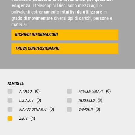
esigenza
. I telescopici Dieci sono mezzi agili e
polivalenti estremamente
intuitivi da utilizzare
in
grado di movimentare diversi tipi di carichi, persone e
materiali.
RICHIEDI INFORMAZIONI
TROVA CONCESSIONARIO
FAMIGLIA
APOLLO
APOLLO SMART
DEDALUS
HERCULES
ICARUS DYNAMIC
SAMSON
ZEUS