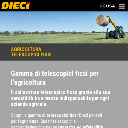
USA
AGRICOLTURA
TELESCOPICI FISSI
Gamma di telescopici fissi per
l’agricoltura
Il sollevatore telescopico fisso grazie alla sua
versatilità è un mezzo indispensabile per ogni
azienda agricola.
Scopri la gamma di
telescopici fissi
Dieci pensati
per l’agricoltura. Questi telescopici si
contraddistinguono per
robustezza ed affidabilità