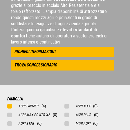
grazie al braccio in acciaio Alto Resistenziale e al
telaio rafforzato. L'ampia disponibilità di attrezzature
rende questi mezzi agili e polivalenti in grado di
soddisfare le esigenze di ogni azienda agricola.
L'intera gamma garantisce
elevati standard di
comfort
che aiutano gli operatori a sostenere cicli di
lavoro intensi e continuativi.
RICHIEDI INFORMAZIONI
TROVA CONCESSIONARIO
FAMIGLIA
AGRI FARMER
AGRI MAX
AGRI MAX POWER X2
AGRI PLUS
AGRI STAR
MINI AGRI