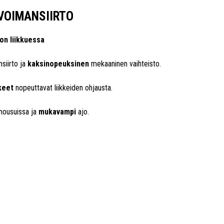
-VOIMANSIIRTO
on liikkuessa
siirto ja
kaksinopeuksinen
mekaaninen vaihteisto.
keet
nopeuttavat liikkeiden ohjausta.
nousuissa ja
mukavampi
ajo.