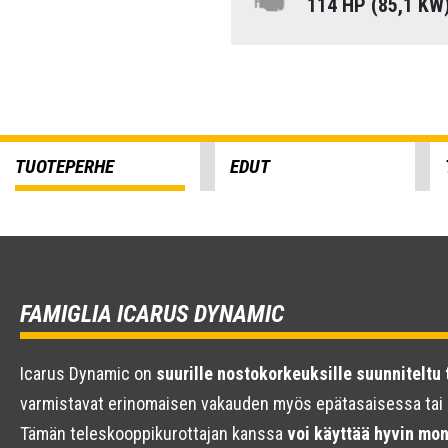
114 HP (85,1 KW
TUOTEPERHE
EDUT
FAMIGLIA ICARUS DYNAMIC
Icarus Dynamic on
suurille nostokorkeuksille suunniteltu
varmistavat erinomaisen vakauden myös epätasaisessa tai
Tämän teleskooppikurottajan kanssa
voi käyttää hyvin mon