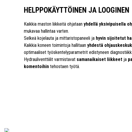
HELPPOKÄYTTÖINEN JA LOOGINEN
Kaikkia maston liikkeitä ohjataan
yhdellä yksivipuisella o
mukavaa hallintaa varten.
Selkeä kojelauta ja mittaristopaneeli ja
hyvin sijoitetut ha
Kaikkia koneen toimintoja hallitaan
yhdestä ohjauskesku
optimaaliset työskentelyparametrit edistyneen diagnostiikka
Hydrauliventtiilit varmistavat
samanaikaiset liikkeet
ja
p
komentoihin
tehostaen työtä.