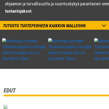
ohjaamon ja turvallisuutta ja suorituskykyä parantavien o
tuotantojaksot
.
TUTUSTU TUOTEPERHEEN KAIKKIIN MALLEIHIN
EDUT