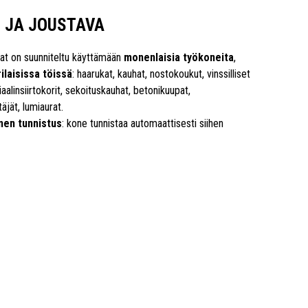
 JA JOUSTAVA
jat on suunniteltu käyttämään
monenlaisia työkoneita
,
ilaisissa töissä
: haarukat, kauhat, nostokoukut, vinssilliset
iaalinsiirtokorit, sekoituskauhat, betonikuupat,
äjät, lumiaurat.
en tunnistus
: kone tunnistaa automaattisesti siihen