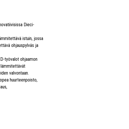
novatiivisissa Dieci-
mmitettävä istuin, jossa
ettävä ohjauspylväs ja
.
LED-työvalot ohjaamon
i lämmitettävät
iden valvontaan.
 nopea huurteenpoisto,
vaus,