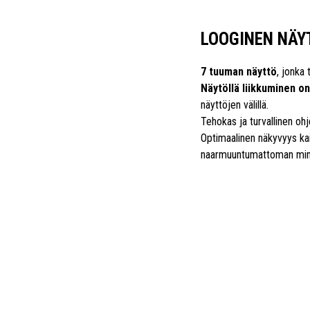
LOOGINEN NÄY
7 tuuman näyttö
, jonka 
Näytöllä liikkuminen on
näyttöjen välillä.
Tehokas ja turvallinen oh
Optimaalinen näkyvyys kai
naarmuuntumattoman miner