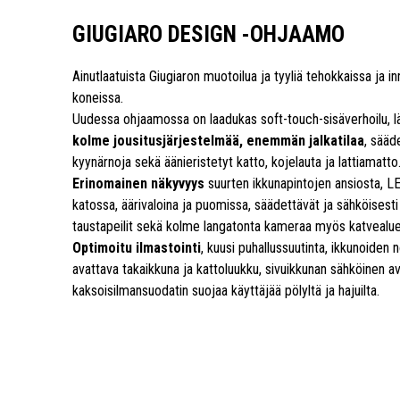
GIUGIARO DESIGN -OHJAAMO
Ainutlaatuista Giugiaron muotoilua ja tyyliä tehokkaissa ja in
koneissa.
Uudessa ohjaamossa on laadukas soft-touch-sisäverhoilu, lä
kolme jousitusjärjestelmää, enemmän jalkatilaa
, sääd
kyynärnoja sekä äänieristetyt katto, kojelauta ja lattiamatto
Erinomainen näkyvyys
suurten ikkunapintojen ansiosta, 
katossa, äärivaloina ja puomissa, säädettävät ja sähköisest
taustapeilit sekä kolme langatonta kameraa myös katvealue
Optimoitu ilmastointi
, kuusi puhallussuutinta, ikkunoiden
avattava takaikkuna ja kattoluukku, sivuikkunan sähköinen a
kaksoisilmansuodatin suojaa käyttäjää pölyltä ja hajuilta.