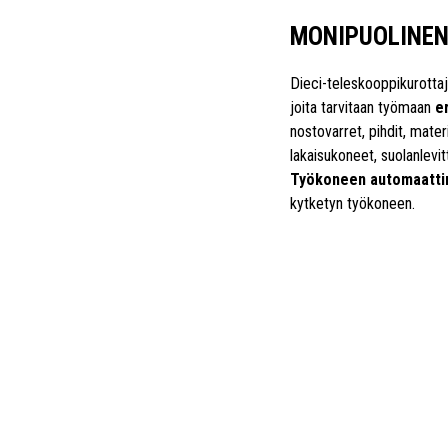
MONIPUOLINEN
Dieci-teleskooppikurotta
joita tarvitaan työmaan
er
nostovarret, pihdit, mater
lakaisukoneet, suolanlevitt
Työkoneen automaattin
kytketyn työkoneen.