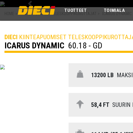
Previous
TUOTTEET
TOIMIALA
HOME
>
KIINTEAPUOMISET TELESKOOPPIKUROTTAJAT
>
ICARUS DYNAMIC
DIECI
KIINTEAPUOMISET TELESKOOPPIKUROTTAJ
ICARUS DYNAMIC
60.18 - GD
13200 LB
MAKSI
58,4 FT
SUURIN 