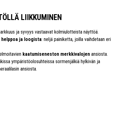
TÖLLÄ LIIKKUMINEN
tarkkuus ja syvyys vastaavat kolmiulotteista näyttöä.
 helppoa ja loogista
: neljä painiketta, joilla vaihdetaan eri
jelmoitavien
kaatumiseneston merkkivalojen
ansiosta.
kissa ympäristöolosuhteissa sormenjälkiä hylkivän ja
aalilasin ansiosta.