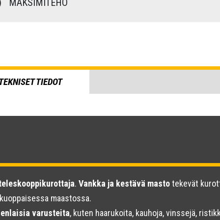
)
MAKSIMITEHO
TEKNISET TIEDOT
 teleskooppikurottaja
.
Vankka ja kestävä masto
tekevät kurott
 kuoppaisessa maastossa.
enlaisia varusteita
, kuten haarukoita, kauhoja, vinssejä, risti