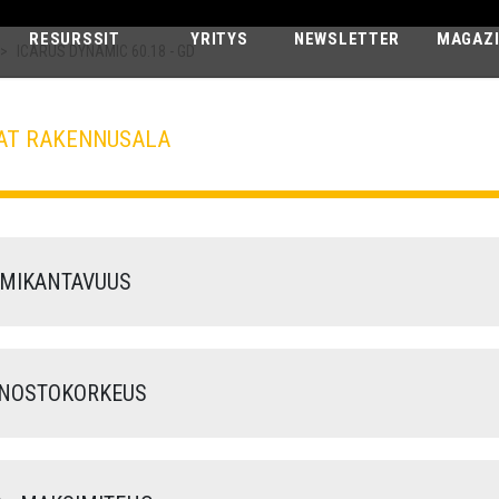
RESURSSIT
YRITYS
NEWSLETTER
MAGAZ
>
ICARUS DYNAMIC 60.18 - GD
AT RAKENNUSALA
ICARUS DYNA
60.18 - GD
MIKANTAVUUS
NOSTOKORKEUS