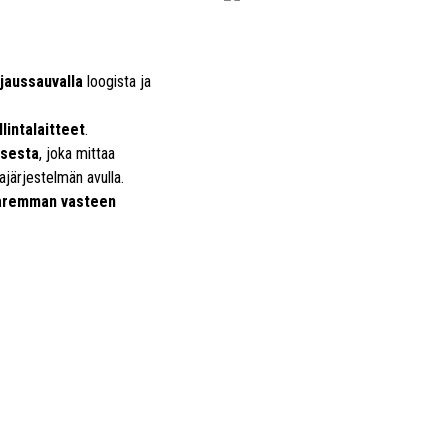
hjaussauvalla
loogista ja
llintalaitteet
.
ksesta
, joka mittaa
järjestelmän avulla.
aremman vasteen