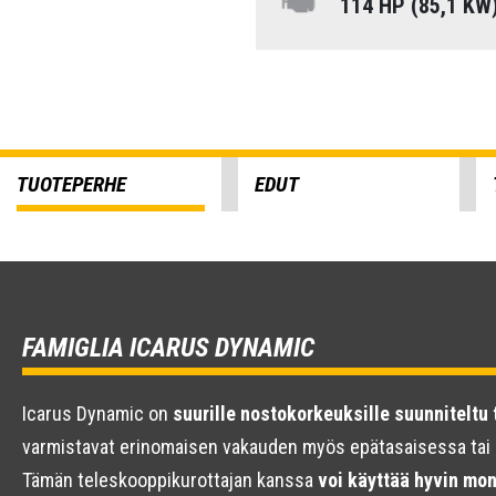
114 HP (85,1 KW
TUOTEPERHE
EDUT
FAMIGLIA ICARUS DYNAMIC
Icarus Dynamic on
suurille nostokorkeuksille suunniteltu
varmistavat erinomaisen vakauden myös epätasaisessa tai
Tämän teleskooppikurottajan kanssa
voi käyttää hyvin mon