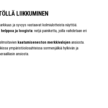
TÖLLÄ LIIKKUMINEN
tarkkuus ja syvyys vastaavat kolmiulotteista näyttöä.
 helppoa ja loogista
: neljä painiketta, joilla vaihdetaan eri
jelmoitavien
kaatumiseneston merkkivalojen
ansiosta.
kissa ympäristöolosuhteissa sormenjälkiä hylkivän ja
aalilasin ansiosta.