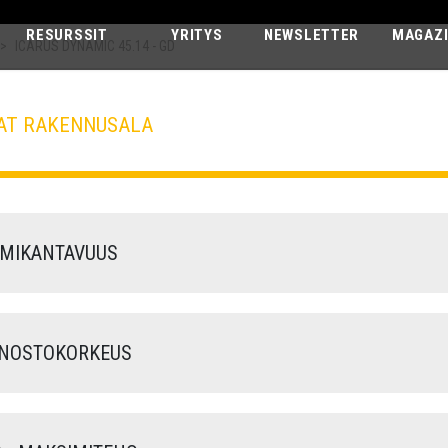
RESURSSIT
YRITYS
NEWSLETTER
MAGAZ
>
ICARUS DYNAMIC 45.14 - GD
AT RAKENNUSALA
ICARUS DYNA
45.14 - GD
MIKANTAVUUS
NOSTOKORKEUS