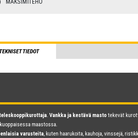
)
MAKSIMITEHO
TEKNISET TIEDOT
 teleskooppikurottaja
.
Vankka ja kestävä masto
tekevät kurott
 kuoppaisessa maastossa.
enlaisia varusteita
, kuten haarukoita, kauhoja, vinssejä, risti