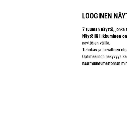
LOOGINEN NÄY
7 tuuman näyttö
, jonka 
Näytöllä liikkuminen on
näyttöjen välillä.
Tehokas ja turvallinen oh
Optimaalinen näkyvyys kai
naarmuuntumattoman miner