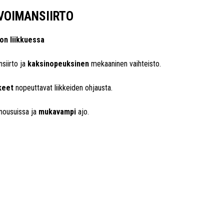
-VOIMANSIIRTO
on liikkuessa
siirto ja
kaksinopeuksinen
mekaaninen vaihteisto.
keet
nopeuttavat liikkeiden ohjausta.
nousuissa ja
mukavampi
ajo.