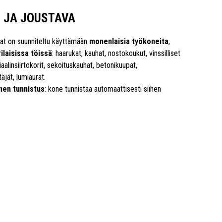
 JA JOUSTAVA
jat on suunniteltu käyttämään
monenlaisia työkoneita
,
ilaisissa töissä
: haarukat, kauhat, nostokoukut, vinssilliset
iaalinsiirtokorit, sekoituskauhat, betonikuupat,
äjät, lumiaurat.
en tunnistus
: kone tunnistaa automaattisesti siihen