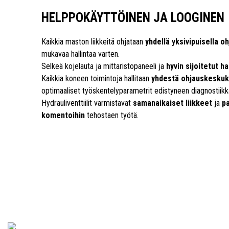
HELPPOKÄYTTÖINEN JA LOOGINEN
Kaikkia maston liikkeitä ohjataan
yhdellä yksivipuisella o
mukavaa hallintaa varten.
Selkeä kojelauta ja mittaristopaneeli ja
hyvin sijoitetut ha
Kaikkia koneen toimintoja hallitaan
yhdestä ohjauskesku
optimaaliset työskentelyparametrit edistyneen diagnostiikka
Hydrauliventtiilit varmistavat
samanaikaiset liikkeet
ja
p
komentoihin
tehostaen työtä.