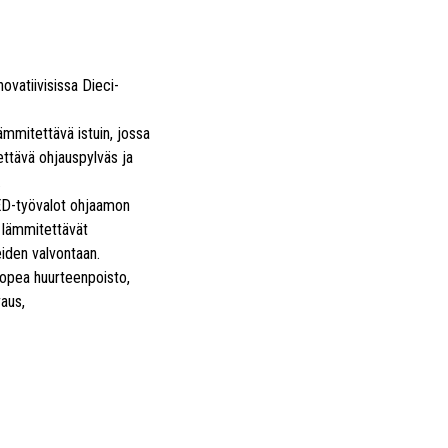
novatiivisissa Dieci-
mmitettävä istuin, jossa
ettävä ohjauspylväs ja
.
LED-työvalot ohjaamon
i lämmitettävät
iden valvontaan.
 nopea huurteenpoisto,
vaus,