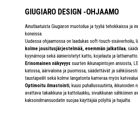
GIUGIARO DESIGN -OHJAAMO
Ainutlaatuista Giugiaron muotoilua ja tyyliä tehokkaissa ja in
koneissa.
Uudessa ohjaamossa on laadukas soft-touch-sisäverhoilu, lä
kolme jousitusjärjestelmää, enemmän jalkatilaa
, sääd
kyynärnoja sekä äänieristetyt katto, kojelauta ja lattiamatto
Erinomainen näkyvyys
suurten ikkunapintojen ansiosta, 
katossa, äärivaloina ja puomissa, säädettävät ja sähköisest
taustapeilit sekä kolme langatonta kameraa myös katvealue
Optimoitu ilmastointi
, kuusi puhallussuutinta, ikkunoiden
avattava takaikkuna ja kattoluukku, sivuikkunan sähköinen a
kaksoisilmansuodatin suojaa käyttäjää pölyltä ja hajuilta.