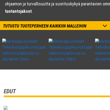
ohjaamon ja turvallisuutta ja suorituskykyä parantavien o
tuotantojaksot
.
TUTUSTU TUOTEPERHEEN KAIKKIIN MALLEIHIN
EDUT