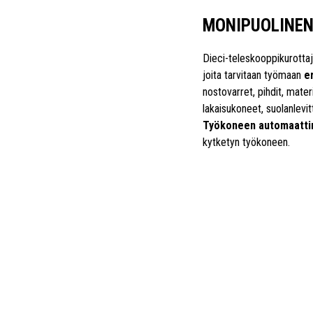
MONIPUOLINEN
Dieci-teleskooppikurotta
joita tarvitaan työmaan
er
nostovarret, pihdit, mater
lakaisukoneet, suolanlevitt
Työkoneen automaattin
kytketyn työkoneen.