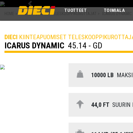
Previous
TUOTTEET
TOIMIALA
HOME
>
KIINTEAPUOMISET TELESKOOPPIKUROTTAJAT
>
ICARUS DYNAMIC
DIECI
KIINTEAPUOMISET TELESKOOPPIKUROTTAJ
ICARUS DYNAMIC
45.14 - GD
10000 LB
MAKSI
44,0 FT
SUURIN 