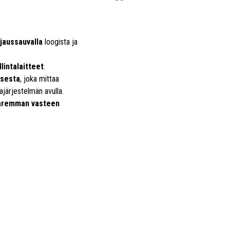
hjaussauvalla
loogista ja
llintalaitteet
.
ksesta
, joka mittaa
järjestelmän avulla.
aremman vasteen