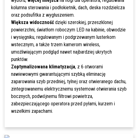
wyboru,
więcej miejsca
na nogi dla operatora, regulowana
kolumna sterowania i podłokietnik, dach, deska rozdzielcza
oraz podsufitka z wygłuszeniem.
Większa widoczność
dzięki szerokiej, przeszklonej
powierzchni, światłom roboczym LED na kabinie, obwodzie
i wysięgniku, regulowanym i podgrzewanym lusterkom
wstecznym, a także trzem kamerom wireless,
umożliwiającym podgląd nawet najbardziej ukrytych
punktów.
Zoptymalizowana klimatyzacja
, z 6 otworami
nawiewowymi gwarantującymi szybką eliminację
zaparowania szyb przedniej, tylnej oraz otwieranego dachu,
zintegrowanemu elektrycznemu systemowi otwierania szyb
bocznych, podwójnemu filtrowi powietrza,
zabezpieczającego operatora przed pyłami, kurzem i
wszelkimi zapachami.