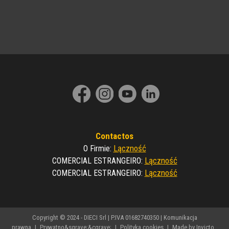
Contactos
Lączność
O Firmie
:
Lączność
COMERCIAL ESTRANGEIRO
:
Lączność
COMERCIAL ESTRANGEIRO
:
Copyright © 2024 - DIECI Srl | P.IVA 01682740350 |
Komunikacja
prawna
|
Prywatno&sgrave;&cgrave;
|
Polityka cookies
|
Made by Invicto