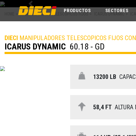
Previous
PRODUCTOS
SECTORES
HOME
>
MANIPULADORES TELESCOPICOS FIJOS
>
ICARUS DYNAMIC
>
IC
DIECI
MANIPULADORES TELESCOPICOS FIJOS CO
ICARUS DYNAMIC
60.18 - GD
13200 LB
CAPAC
58,4 FT
ALTURA 