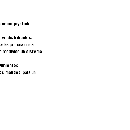
n
único joystick
en distribuidos.
nadas por una única
jo mediante un
sistema
vimientos
los mandos
, para un