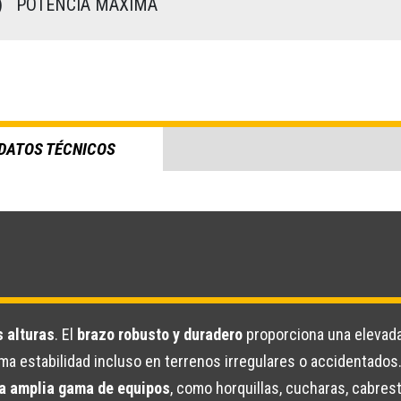
)
POTENCIA MÁXIMA
DATOS TÉCNICOS
s alturas
. El
brazo robusto y duradero
proporciona una elevada
ma estabilidad incluso en terrenos irregulares o accidentados
na amplia gama de equipos
, como horquillas, cucharas, cabres