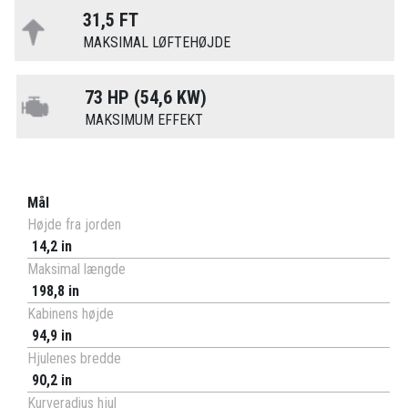
31,5 FT
MAKSIMAL LØFTEHØJDE
73 HP (54,6 KW)
MAKSIMUM EFFEKT
Mål
Højde fra jorden
14,2 in
Maksimal længde
198,8 in
Kabinens højde
94,9 in
Hjulenes bredde
90,2 in
Kurveradius hjul