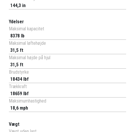
144,3 in
Ydelser
Maksimal kapacitet
8378 lb
Maksimal løftehøjde
31,5 ft
Maksimal højde på hjul
31,5 ft
Brudstyrke
18434 lbf
Trækkraft
18659 lbf
Maksimumhastighed
18,6 mph
Vægt
Vægt uden last