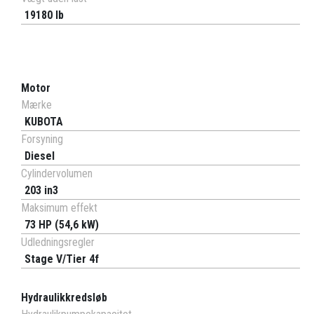
19180 lb
Motor
Mærke
KUBOTA
Forsyning
Diesel
Cylindervolumen
203 in3
Maksimum effekt
73 HP (54,6 kW)
Udledningsregler
Stage V/Tier 4f
Hydraulikkredsløb