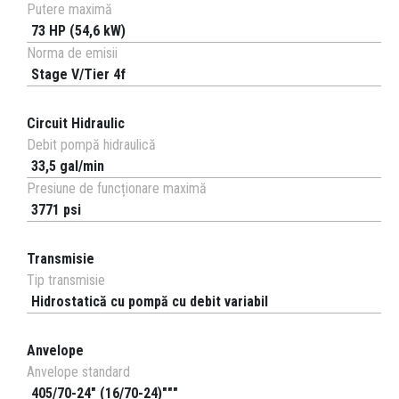
Putere maximă
73 HP (54,6 kW)
Norma de emisii
Stage V/Tier 4f
Circuit Hidraulic
Debit pompă hidraulică
33,5 gal/min
Presiune de funcționare maximă
3771 psi
Transmisie
Tip transmisie
Hidrostatică cu pompă cu debit variabil
Anvelope
Anvelope standard
405/70-24" (16/70-24)"""