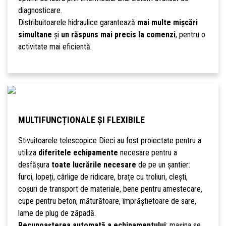
diagnosticare.
Distribuitoarele hidraulice garantează
mai multe mișcări
simultane
și
un răspuns mai precis la comenzi
, pentru o
activitate mai eficientă.
MULTIFUNCȚIONALE ȘI FLEXIBILE
Stivuitoarele telescopice Dieci au fost proiectate pentru a
utiliza
diferitele echipamente
necesare pentru a
desfășura
toate lucrările necesare
de pe un șantier:
furci, lopeți, cârlige de ridicare, brațe cu troliuri, clești,
coșuri de transport de materiale, bene pentru amestecare,
cupe pentru beton, măturătoare, împrăștietoare de sare,
lame de plug de zăpadă.
Recunoașterea automată a echipamentului
: mașina se