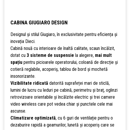
CABINA GIUGIARO DESIGN
Designul și stilul Giugiaro, în exclusivitate pentru eficiența și
inovația Dieci.
Cabină nouă cu interioare de înaltă calitate, scaun încălzit,
dotat cu
3 sisteme de suspensie
la alegere,
mai mult
spațiu
pentru picioarele operatorului, coloană de direcție și
cotieră reglabile, acoperiș, tablou de bord și mochetă
insonorizante.
Vizibilitate ridicată
datorită suprafeței mari de sticlă,
lumini de lucru cu leduri pe cabină, perimetru și braț, oglinzi
retrovizoare orientabile și încălzite electric și trei camere
video wireless care pot vedea chiar și punctele cele mai
ascunse.
Climatizare optimizată
, cu 6 guri de ventilație pentru o
dezaburire rapidă a geamurilor, lunetă și acoperiș care se