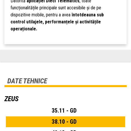
Datorită
aplicației Dieci Telematics
, toate
funcționalitățile principale sunt accesibile și de pe
dispozitive mobile, pentru a avea
întotdeauna sub
control utilajele, performanțele și activitățile
operaționale.
DATE TEHNICE
ZEUS
35.11 - GD
38.10 - GD