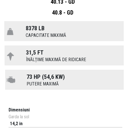
40.13 - GD
40.8 - GD
8378 LB
CAPACITATE MAXIMĂ
31,5 FT
ÎNĂLȚIME MAXIMĂ DE RIDICARE
73 HP (54,6 KW)
PUTERE MAXIMĂ
Dimensiuni
Garda la sol
14,2 in