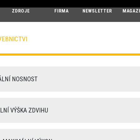
ZDROJE
FIRMA
NEWSLETTER
MAGAZ
VEBNICTVI
ZEUS
38.10 - GD
LNÍ NOSNOST
NÍ VÝŠKA ZDVIHU