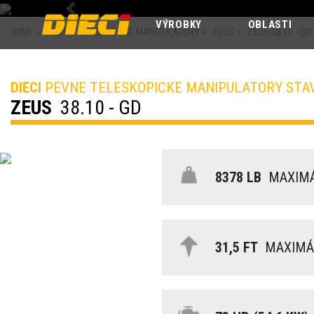
Previous
VÝROBKY
OBLASTI
HOME
>
PEVNE TELESKOPICKE MANIPULATORY
>
ZEUS
>
ZEUS 38.10 - GD
DIECI
PEVNE TELESKOPICKE MANIPULATORY STA
ZEUS
38.10 - GD
8378 LB
MAXIMÁ
31,5 FT
MAXIMÁL