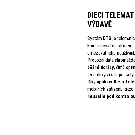
DIECI TELEMA
VÝBAVĚ
Systém
DTS
je telematic
komunikovat se strojem, 
omezovat jeho používání.
Provozní data shromažďo
běžné údržby
, čímž opti
jednotlivých strojů i cel
Díky
aplikaci Dieci Tel
mobilních zařízení, takž
neustále pod kontrolou