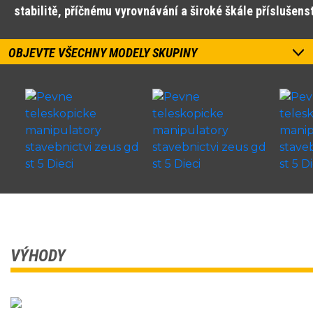
stabilitě, příčnému vyrovnávání a široké škále příslušens
OBJEVTE VŠECHNY MODELY SKUPINY
VÝHODY