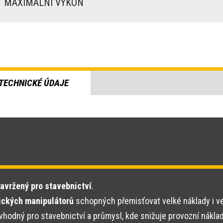
MAXIMÁLNÍ VÝKON
TECHNICKÉ ÚDAJE
avržený pro stavebnictví
.
pických manipulátorů
schopných přemisťovat velké náklady i v
vhodný pro stavebnictví a průmysl, kde snižuje provozní náklad