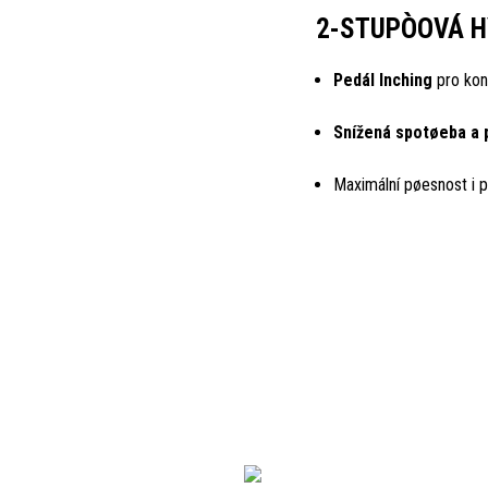
2-STUPÒOVÁ 
Pedál Inching
pro kon
Snížená spotøeba a 
Maximální pøesnost i p