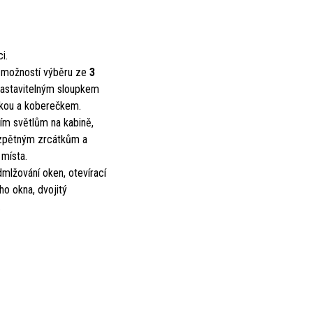
i.
s možností výběru ze
3
nastavitelným sloupkem
eskou a koberečkem.
ím světlům na kabině,
m zpětným zrcátkům a
 místa.
dmlžování oken, otevírací
ho okna, dvojitý
.