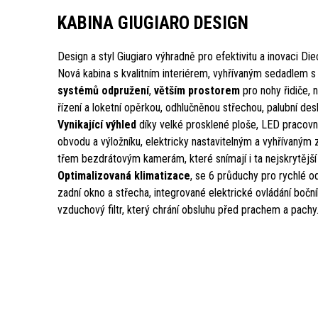
KABINA GIUGIARO DESIGN
Design a styl Giugiaro výhradně pro efektivitu a inovaci Diec
Nová kabina s kvalitním interiérem, vyhřívaným sedadlem 
systémů odpružení
,
větším prostorem
pro nohy řidiče, 
řízení a loketní opěrkou, odhlučněnou střechou, palubní d
Vynikající výhled
díky velké prosklené ploše, LED pracovn
obvodu a výložníku, elektricky nastavitelným a vyhřívaný
třem bezdrátovým kamerám, které snímají i ta nejskrytější
Optimalizovaná klimatizace
, se 6 průduchy pro rychlé o
zadní okno a střecha, integrované elektrické ovládání boční
vzduchový filtr, který chrání obsluhu před prachem a pachy