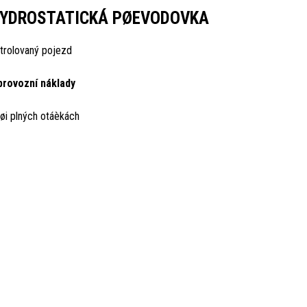
HYDROSTATICKÁ PØEVODOVKA
trolovaný pojezd
provozní náklady
øi plných otáèkách