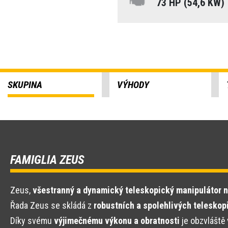
73 HP (54,6 KW)
SKUPINA
VÝHODY
FAMIGLIA ZEUS
Zeus,
všestranný a dynamický teleskopický manipulátor n
Řada Zeus se skládá z
robustních a spolehlivých telesko
Díky svému
výjimečnému výkonu a obratnosti
je obzvláště 