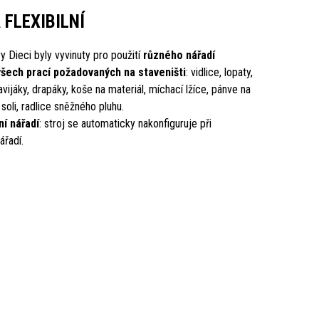
 FLEXIBILNÍ
 Dieci byly vyvinuty pro použití
různého nářadí
všech prací požadovaných na staveništi
: vidlice, lopaty,
vijáky, drapáky, koše na materiál, míchací lžíce, pánve na
oli, radlice sněžného pluhu.
í nářadí
: stroj se automaticky nakonfiguruje při
ářadí.