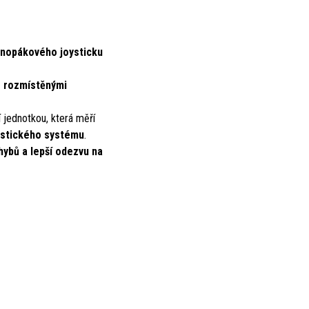
dnopákového joysticku
 rozmístěnými
í jednotkou, která měří
ostického systému
.
ybů a lepší odezvu na