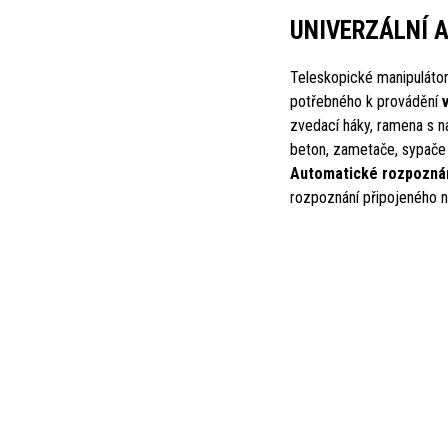
UNIVERZÁLNÍ A
Teleskopické manipulátory
potřebného k provádění
zvedací háky, ramena s na
beton, zametače, sypače s
Automatické rozpoznán
rozpoznání připojeného n