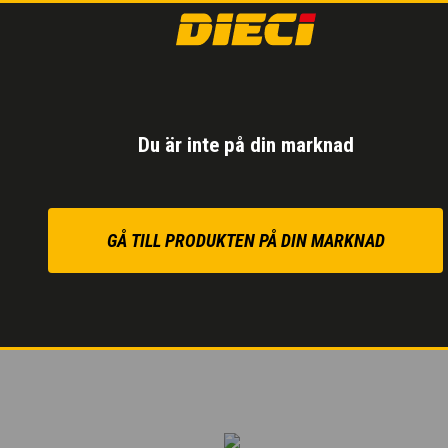
2-VÄXLAD HYD
Elektronisk hanterin
varvtal.
Du är inte på din marknad
1:a växeln vid 19 km/t
40 km/tim maximal has
GÅ TILL PRODUKTEN PÅ DIN MARKNAD