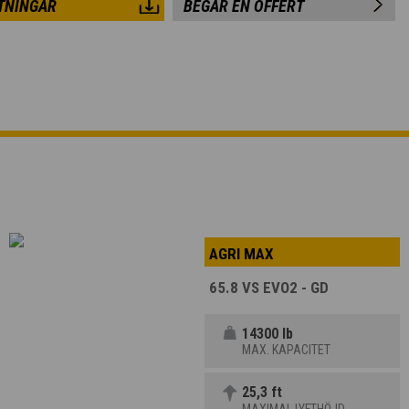
TNINGAR
BEGÄR EN OFFERT
AGRI MAX
65.8 VS EVO2 - GD
14300 lb
MAX. KAPACITET
25,3 ft
MAXIMAL LYFTHÖJD