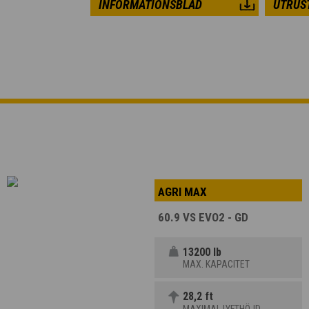
INFORMATIONSBLAD
UTRUS
AGRI MAX
60.9 VS EVO2 - GD
13200 lb
MAX. KAPACITET
28,2 ft
MAXIMAL LYFTHÖJD