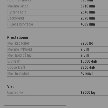
Höjd från marken
390 mm
Maximal längd
5910 mm
Hyttens höjd
2640 mm
Däckbredd
2390 mm
Hjulens kurvradie
4035 mm
Prestationer
Max. kapacitet
7200 kg
Maximal lyfthöjd
9,5 m
Max. höjd på hjul
9,5 m
Brytkraft
10600 daN
Bogserkraft
8360 daN
Max. hastighet
40 km/h
Vikt
Olastad vikt
12600 kg