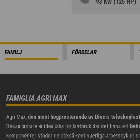
93 KW (125 HP)
FAMILJ
FÖRDELAR
FAMIGLIA AGRI MAX
Agri Max,
den mest högpresterande av Diecis teleskoplast
Dessa lastare är idealiska för lantbruk där det finns ett
beho
komponenter stöder de också kontinuerliga arbetscykler som