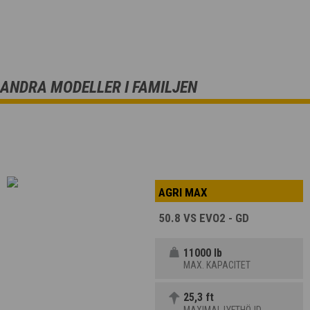
ANDRA MODELLER I FAMILJEN
AGRI MAX
50.8 VS EVO2 - GD
11000 lb
MAX. KAPACITET
25,3 ft
MAXIMAL LYFTHÖJD