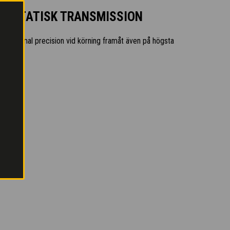
ROSTATISK TRANSMISSION
g
: maximal precision vid körning framåt även på högsta
im
tighet