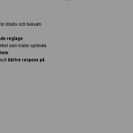
ör intuitiv och bekväm
ade reglage
.
renhet som mäter optimala
stem
.
och
bättre respons på