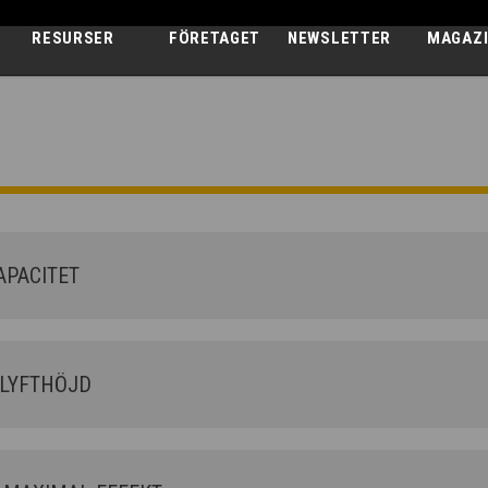
RESURSER
FÖRETAGET
NEWSLETTER
MAGAZ
AGRI MAX
75.10 - GD
PACITET
LYFTHÖJD