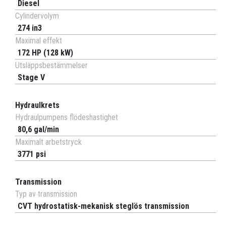
Diesel
Cylindervolym
274 in3
Maximal effekt
172 HP (128 kW)
Utsläppsbestämmelser
Stage V
Hydraulkrets
Hydraulpumpens flödeshastighet
80,6 gal/min
Maximalt arbetstryck
3771 psi
Transmission
Typ av transmission
CVT hydrostatisk-mekanisk steglös transmission