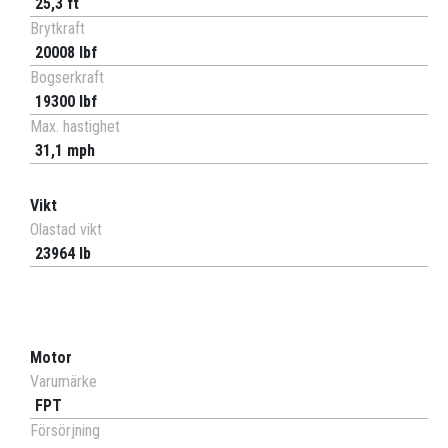
25,3 ft
Brytkraft
20008 lbf
Bogserkraft
19300 lbf
Max. hastighet
31,1 mph
Vikt
Olastad vikt
23964 lb
Motor
Varumärke
FPT
Försörjning