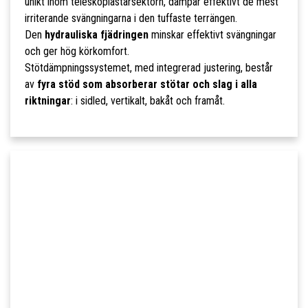
unikt inom teleskoplastarsektorn, dämpar effektivt de mest
irriterande svängningarna i den tuffaste terrängen.
Den
hydrauliska fjädringen
minskar effektivt svängningar
och ger hög körkomfort.
Stötdämpningssystemet, med integrerad justering, består
av
fyra stöd som absorberar stötar och slag i alla
riktningar
: i sidled, vertikalt, bakåt och framåt.