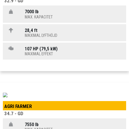
32.9 - GD
7000 lb
MAX. KAPACITET
28,4 ft
MAXIMAL LYFTHÖJD
107 HP (79,5 kW)
MAXIMAL EFFEKT
AGRI FARMER
34.7 - GD
7550 lb