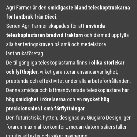
Agri Farmer är den
smidigaste bland teleskoptruckarna
för lantbruk från Dieci
.
Serien Agri Farmer skapades för att
använda
teleskoplastaren bredvid traktorn
och därmed uppfylla
alla hanteringskraven på små och medelstora
lantbruksföretag.
De tillgängliga teleskoplastarna finns i
olika storlekar
och lyfthöjder
, vilket garanterar användarvänlighet,
prestanda och effektivitet under alla arbetsförhållanden.
Denna smidiga och lättmanövrerade teleskoplastare har
hög smidighet i rörelserna
och en
mycket hög
precisionsnivå i små förflyttningar
.
Den futuristiska hytten, designad av Giugiaro Design, ger
föraren maximal körkomfort, medan datorn säkerställer
intuitiv, effektiv och säker navigering.