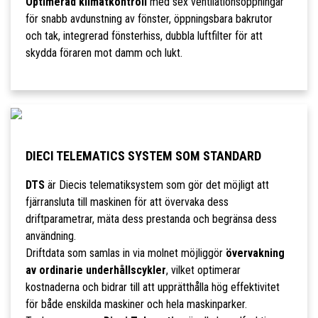
Optimerad klimatkontroll
med sex ventilationsöppningar
för snabb avdunstning av fönster, öppningsbara bakrutor
och tak, integrerad fönsterhiss, dubbla luftfilter för att
skydda föraren mot damm och lukt.
DIECI TELEMATICS SYSTEM SOM STANDARD
DTS
är Diecis telematiksystem som gör det möjligt att
fjärransluta till maskinen för att övervaka dess
driftparametrar, mäta dess prestanda och begränsa dess
användning.
Driftdata som samlas in via molnet möjliggör
övervakning
av ordinarie underhållscykler
, vilket optimerar
kostnaderna och bidrar till att upprätthålla hög effektivitet
för både enskilda maskiner och hela maskinparker.