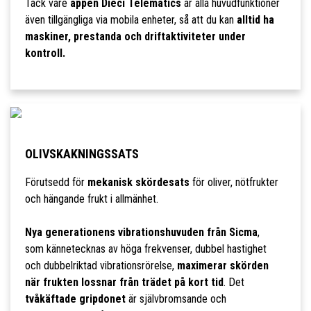
Tack vare
appen Dieci Telematics
är alla huvudfunktioner
även tillgängliga via mobila enheter, så att du kan
alltid ha
maskiner, prestanda och driftaktiviteter under
kontroll.
OLIVSKAKNINGSSATS
Förutsedd för
mekanisk skördesats
för oliver, nötfrukter
och hängande frukt i allmänhet.
Nya generationens vibrationshuvuden från Sicma
,
som kännetecknas av höga frekvenser, dubbel hastighet
och dubbelriktad vibrationsrörelse,
maximerar skörden
när frukten lossnar från trädet på kort tid
. Det
tvåkäftade gripdonet
är självbromsande och