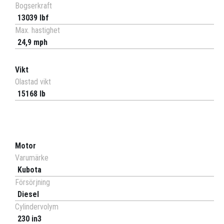
Bogserkraft
13039 lbf
Max. hastighet
24,9 mph
Vikt
Olastad vikt
15168 lb
Motor
Varumärke
Kubota
Försörjning
Diesel
Cylindervolym
230 in3