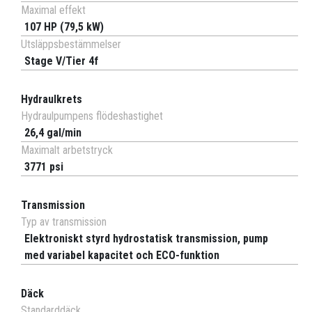
Maximal effekt
107 HP (79,5 kW)
Utsläppsbestämmelser
Stage V/Tier 4f
Hydraulkrets
Hydraulpumpens flödeshastighet
26,4 gal/min
Maximalt arbetstryck
3771 psi
Transmission
Typ av transmission
Elektroniskt styrd hydrostatisk transmission, pump
med variabel kapacitet och ECO-funktion
Däck
Standarddäck