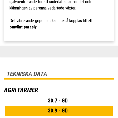
självcentrerande för att underlätta närmandet och
klämningen av perenna vedartade växter.
Det vibrerande gripdonet kan också kopplas till ett
omvänt paraply
.
TEKNISKA DATA
AGRI FARMER
30.7 - GD
30.9 - GD