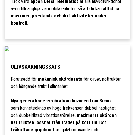
Tack vare
appen Dieci Telematics
är alla huvudfunktioner
även tillgängliga via mobila enheter, så att du kan
alltid ha
maskiner, prestanda och driftaktiviteter under
kontroll.
OLIVSKAKNINGSSATS
Förutsedd för
mekanisk skördesats
för oliver, nötfrukter
och hängande frukt i allmänhet.
Nya generationens vibrationshuvuden från Sicma
,
som kännetecknas av höga frekvenser, dubbel hastighet
och dubbelriktad vibrationsrörelse,
maximerar skörden
när frukten lossnar från trädet på kort tid
. Det
tvåkäftade gripdonet
är självbromsande och