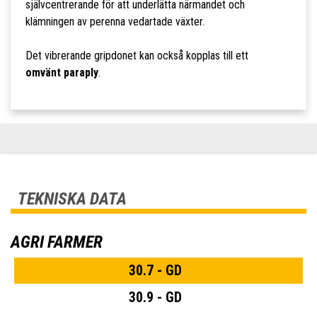
självcentrerande för att underlätta närmandet och
klämningen av perenna vedartade växter.
Det vibrerande gripdonet kan också kopplas till ett
omvänt paraply
.
TEKNISKA DATA
AGRI FARMER
30.7 - GD
30.9 - GD