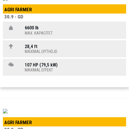
AGRI FARMER
30.9 - GD
6600 lb
MAX. KAPACITET
28,4 ft
MAXIMAL LYFTHÖJD
107 HP (79,5 kW)
MAXIMAL EFFEKT
AGRI FARMER