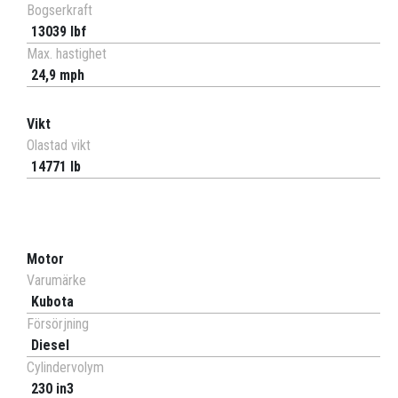
Bogserkraft
13039 lbf
Max. hastighet
24,9 mph
Vikt
Olastad vikt
14771 lb
Motor
Varumärke
Kubota
Försörjning
Diesel
Cylindervolym
230 in3