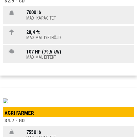
32.9 - GD
7000 lb
MAX. KAPACITET
28,4 ft
MAXIMAL LYFTHÖJD
107 HP (79,5 kW)
MAXIMAL EFFEKT
AGRI FARMER
34.7 - GD
7550 lb