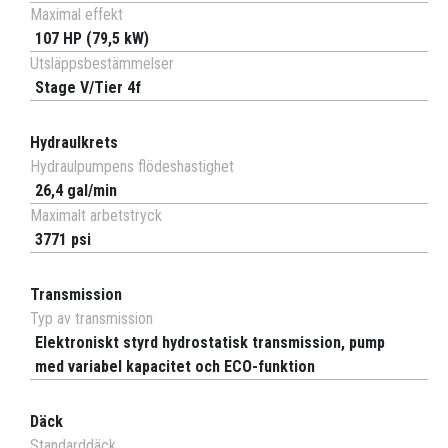
Maximal effekt
107 HP (79,5 kW)
Utsläppsbestämmelser
Stage V/Tier 4f
Hydraulkrets
Hydraulpumpens flödeshastighet
26,4 gal/min
Maximalt arbetstryck
3771 psi
Transmission
Typ av transmission
Elektroniskt styrd hydrostatisk transmission, pump
med variabel kapacitet och ECO-funktion
Däck
Standarddäck