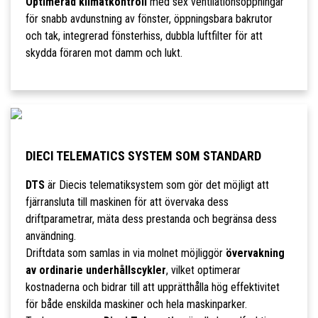
Optimerad klimatkontroll
med sex ventilationsöppningar
för snabb avdunstning av fönster, öppningsbara bakrutor
och tak, integrerad fönsterhiss, dubbla luftfilter för att
skydda föraren mot damm och lukt.
DIECI TELEMATICS SYSTEM SOM STANDARD
DTS
är Diecis telematiksystem som gör det möjligt att
fjärransluta till maskinen för att övervaka dess
driftparametrar, mäta dess prestanda och begränsa dess
användning.
Driftdata som samlas in via molnet möjliggör
övervakning
av ordinarie underhållscykler
, vilket optimerar
kostnaderna och bidrar till att upprätthålla hög effektivitet
för både enskilda maskiner och hela maskinparker.