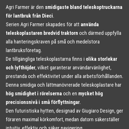
Agri Farmer är den
smidigaste bland teleskoptruckarna
för lantbruk från Dieci
.
Serien Agri Farmer skapades för att
använda
teleskoplastaren bredvid traktorn
och därmed uppfylla
alla hanteringskraven på små och medelstora
lantbruksföretag.
De tillgängliga teleskoplastarna finns i
olika storlekar
och lyfthöjder
, vilket garanterar användarvänlighet,
prestanda och effektivitet under alla arbetsförhållanden.
Denna smidiga och lättmanövrerade teleskoplastare har
hög smidighet i rörelserna
och en
mycket hög
precisionsnivå i små förflyttningar
.
Den futuristiska hytten, designad av Giugiaro Design, ger
föraren maximal körkomfort, medan datorn säkerställer
intuitiv, effektiv och säker navigering.