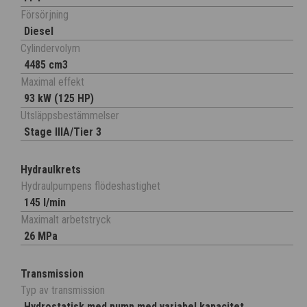
Försörjning
Diesel
Cylindervolym
4485 cm3
Maximal effekt
93 kW (125 HP)
Utsläppsbestämmelser
Stage IIIA/Tier 3
Hydraulkrets
Hydraulpumpens flödeshastighet
145 l/min
Maximalt arbetstryck
26 MPa
Transmission
Typ av transmission
Hydrostatisk med pump med variabel kapacitet