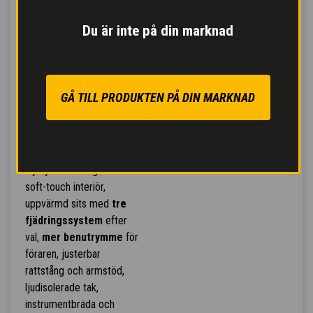
Du är inte på din marknad
HYTT MED GIUGIARO
DESIGN
GÅ TILL PRODUKTEN PÅ DIN MARKNAD
Giugiaros design och stil är
exklusivt för Diecis
effektivitet och innovation.
Ny hytt med högkvalitativ
soft-touch interiör,
uppvärmd sits med
tre
fjädringssystem
efter
val,
mer benutrymme
för
föraren, justerbar
rattstång och armstöd,
ljudisolerade tak,
instrumentbräda och