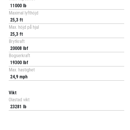
11000 lb
Maximal lyfthöjd
25,3 ft
Max. höjd på hjul
25,3 ft
Brytkraft
20008 lbf
Bogserkraft
19300 lbf
Max. hastighet
24,9 mph
Vikt
Olastad vikt
23281 lb