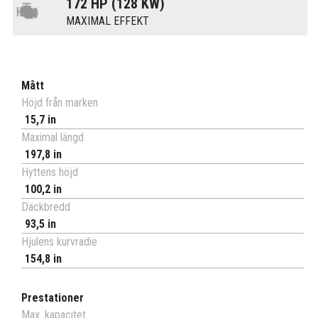
172 HP (128 KW)
MAXIMAL EFFEKT
Mått
Höjd från marken
15,7 in
Maximal längd
197,8 in
Hyttens höjd
100,2 in
Däckbredd
93,5 in
Hjulens kurvradie
154,8 in
Prestationer
Max. kapacitet