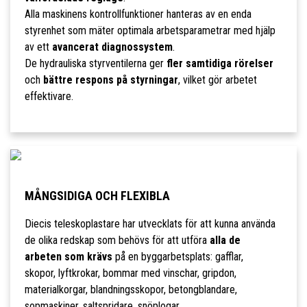
Alla maskinens kontrollfunktioner hanteras av en enda
styrenhet som mäter optimala arbetsparametrar med hjälp
av ett
avancerat diagnossystem
.
De hydrauliska styrventilerna ger
fler samtidiga rörelser
och
bättre respons på styrningar
, vilket gör arbetet
effektivare.
MÅNGSIDIGA OCH FLEXIBLA
Diecis teleskoplastare har utvecklats för att kunna använda
de olika redskap som behövs för att utföra
alla de
arbeten som krävs
på en byggarbetsplats: gafflar,
skopor, lyftkrokar, bommar med vinschar, gripdon,
materialkorgar, blandningsskopor, betongblandare,
sopmaskiner, saltspridare, snöplogar.