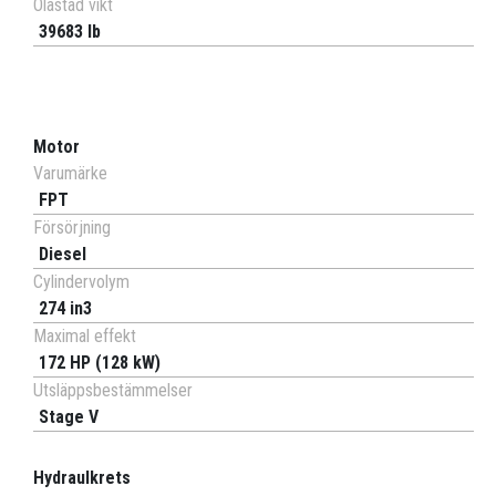
Olastad vikt
39683 lb
Motor
Varumärke
FPT
Försörjning
Diesel
Cylindervolym
274 in3
Maximal effekt
172 HP (128 kW)
Utsläppsbestämmelser
Stage V
Hydraulkrets