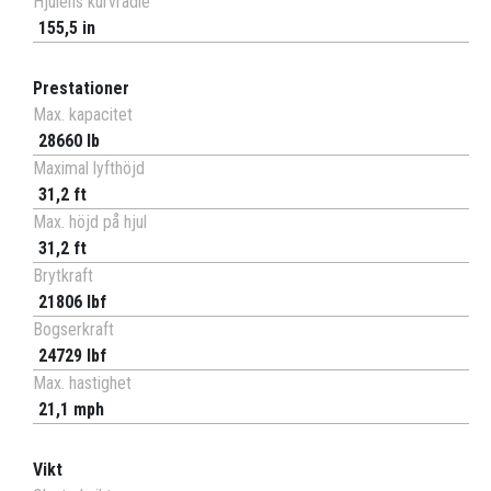
Hjulens kurvradie
155,5 in
Prestationer
Max. kapacitet
28660 lb
Maximal lyfthöjd
31,2 ft
Max. höjd på hjul
31,2 ft
Brytkraft
21806 lbf
Bogserkraft
24729 lbf
Max. hastighet
21,1 mph
Vikt