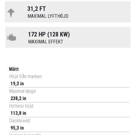
31,2 FT
MAXIMAL LYFTHÖJD
172 HP (128 KW)
MAXIMAL EFFEKT
Mått
Höjd från marken
19,3 in
Maximal längd
238,2 in
Hyttens höjd
113,8 in
Däckbredd
95,3 in