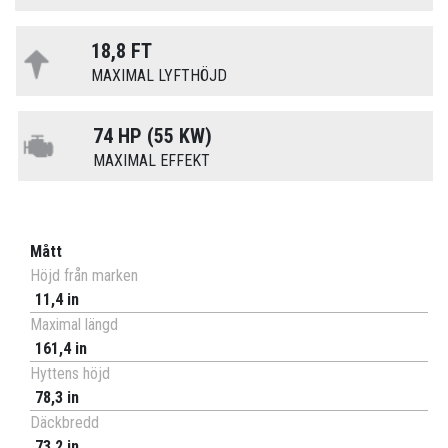
18,8 FT
MAXIMAL LYFTHÖJD
74 HP (55 KW)
MAXIMAL EFFEKT
Mått
Höjd från marken
11,4 in
Maximal längd
161,4 in
Hyttens höjd
78,3 in
Däckbredd
73,2 in