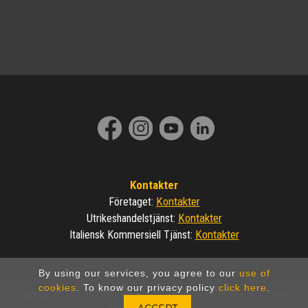
Kontakter
Kontakter
Företaget
:
Kontakter
Utrikeshandelstjänst
:
Kontakter
Italiensk Kommersiell Tjänst
:
By using our services, you agree to our
use of
cookies
. To know our privacy policy
click here
.
Copyright © 2024 - DIECI Srl | P.IVA 01682740350 |
Legals
|
Privacy
|
Cookie
Policy
|
Made by Invicto