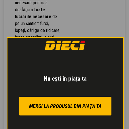
necesare pentru a
desfășura
toate
lucrările necesare
de
pe un șantier: furci,
lopeți, cârlige de ridicare,
brațe cu troliuri, clești,
coșuri de transport de
materiale, bene pentru
amestecare, cupe pentru
beton, măturătoare,
împrăștietoare de sare,
Nu ești în piața ta
lame de plug de zăpadă.
Recunoașterea
automată a
echipamentului
: mașina
MERGI LA PRODUSUL DIN PIAȚA TA
se configurează automat
prin recunoașterea
uneltei atașate.