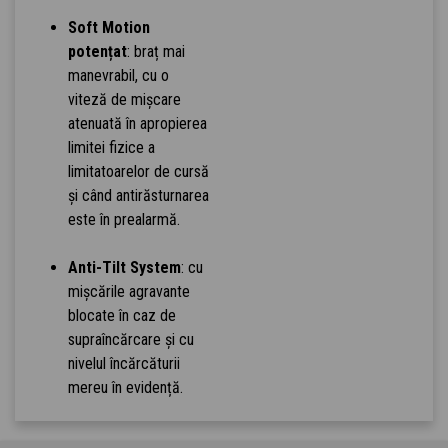
Soft Motion
potențat
: braț mai
manevrabil, cu o
viteză de mișcare
atenuată în apropierea
limitei fizice a
limitatoarelor de cursă
și când antirăsturnarea
este în prealarmă.
Anti-Tilt System
: cu
mişcările agravante
blocate în caz de
supraîncărcare și cu
nivelul încărcăturii
mereu în evidență.