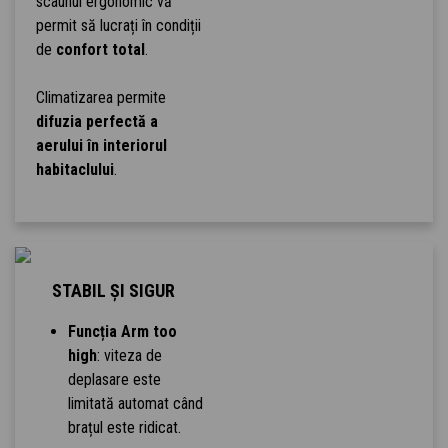
scaunul ergonomic vă
permit să lucrați în condiții
de
confort total
.
Climatizarea permite
difuzia perfectă a
aerului în interiorul
habitaclului
.
STABIL ȘI SIGUR
Funcția Arm too
high
: viteza de
deplasare este
limitată automat când
brațul este ridicat.