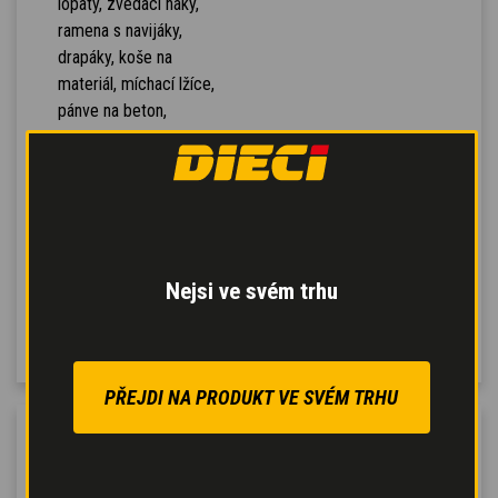
lopaty, zvedací háky,
ramena s navijáky,
drapáky, koše na
materiál, míchací lžíce,
pánve na beton,
zametače, sypače soli,
radlice sněžného pluhu.
Automatické
rozpoznání nářadí
: stroj
se automaticky
nakonfiguruje při
Nejsi ve svém trhu
rozpoznání připojeného
nářadí.
PŘEJDI NA PRODUKT VE SVÉM TRHU