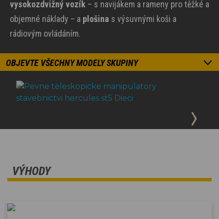
vysokozdvižný vozík
– s navijákem a rameny pro těžké a
objemné náklady – a
plošina
s výsuvnými koši a
rádiovým ovládáním.
OBJEVTE VŠECHNY MODELY SKUPINY
VÝHODY