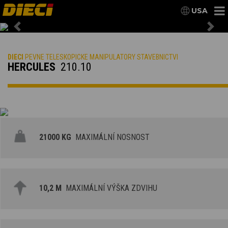
USA
Previous
Nex
DIECI
PEVNE TELESKOPICKE MANIPULATORY STAVEBNICTVI
HERCULES
210.10
21000 KG
MAXIMÁLNÍ NOSNOST
10,2 M
MAXIMÁLNÍ VÝŠKA ZDVIHU