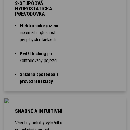
2-STUPÒOVÁ
HYDROSTATICKÁ
PØEVODOVKA
Elektronické øízení
:
maximální pøesnost i
pøi plných otáèkách.
Pedál Inching
pro
kontrolovaný pojezd
Snížená spotøeba a
provozní náklady
SNADNÉ A INTUITIVNÍ
Všechny pohyby výložníku
se ovládají pomocí