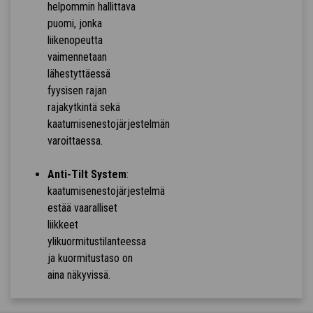
helpommin hallittava
puomi, jonka
liikenopeutta
vaimennetaan
lähestyttäessä
fyysisen rajan
rajakytkintä sekä
kaatumisenestojärjestelmän
varoittaessa.
Anti-Tilt System
:
kaatumisenestojärjestelmä
estää vaaralliset
liikkeet
ylikuormitustilanteessa
ja kuormitustaso on
aina näkyvissä.