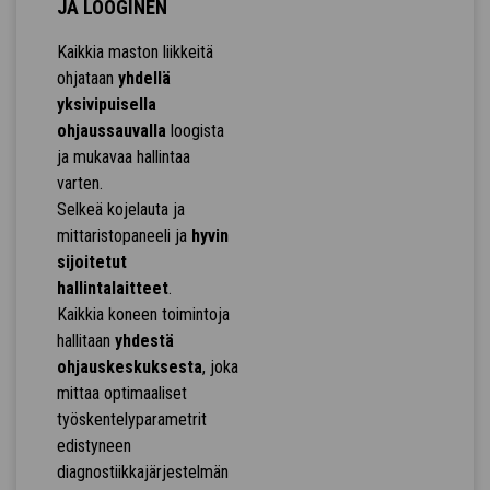
JA LOOGINEN
Kaikkia maston liikkeitä
ohjataan
yhdellä
yksivipuisella
ohjaussauvalla
loogista
ja mukavaa hallintaa
varten.
Selkeä kojelauta ja
mittaristopaneeli ja
hyvin
sijoitetut
hallintalaitteet
.
Kaikkia koneen toimintoja
hallitaan
yhdestä
ohjauskeskuksesta
, joka
mittaa optimaaliset
työskentelyparametrit
edistyneen
diagnostiikkajärjestelmän