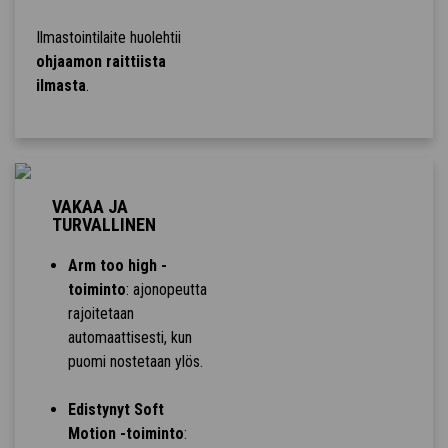
Ilmastointilaite huolehtii
ohjaamon raittiista
ilmasta
.
VAKAA JA
TURVALLINEN
Arm too high -
toiminto
: ajonopeutta
rajoitetaan
automaattisesti, kun
puomi nostetaan ylös.
Edistynyt Soft
Motion -toiminto
: