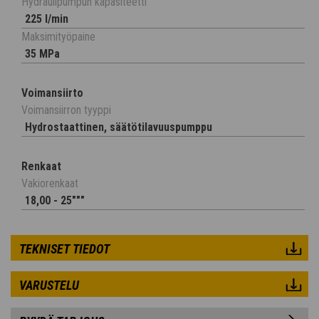
Hydraulipumpun kapasiteetti
225 l/min
Maksimityöpaine
35 MPa
Voimansiirto
Voimansiirron tyyppi
Hydrostaattinen, säätötilavuuspumppu
Renkaat
Vakiorenkaat
18,00 - 25"""
TEKNISET TIEDOT
VARUSTELU