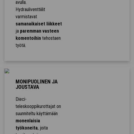
avulla.
Hydrauliventtiilit
varmistavat
samanaikaiset liikkeet
ja
paremman vasteen
komentoihin
tehostaen
työtä.
MONIPUOLINEN JA
JOUSTAVA
Dieci-
teleskooppikurottajat on
suunniteltu käyttämään
monenlaisia
työkoneita
, joita