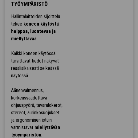
TYÖYMPÄRISTÖ
Hallintalaitteiden sijoittelu
tekee
koneen käytöstä
helppoa, luontevaa ja
miellyttävää
.
Kaikki koneen käytössä
tarvittavat tiedot näkyvät
reaaliaikaisesti selkeässä
näytössä.
Äänenvaimennus,
korkeussäädettävä
ohjauspyörä, tavaralokerot,
stereot, aurinkosuojukset
ja ergonominen istuin
varmistavat
miellyttävän
työympäristön
.