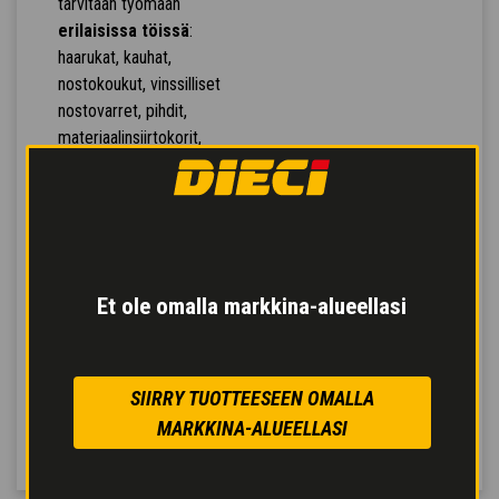
tarvitaan työmaan
erilaisissa töissä
:
haarukat, kauhat,
nostokoukut, vinssilliset
nostovarret, pihdit,
materiaalinsiirtokorit,
sekoituskauhat,
betonikuupat,
lakaisukoneet,
suolanlevittäjät,
lumiaurat.
Työkoneen
Et ole omalla markkina-alueellasi
automaattinen
tunnistus
: kone
tunnistaa automaattisesti
SIIRRY TUOTTEESEEN OMALLA
siihen kytketyn
MARKKINA-ALUEELLASI
työkoneen.