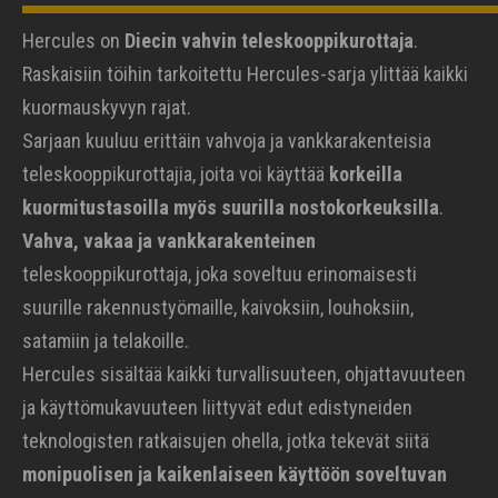
Hercules on
Diecin vahvin teleskooppikurottaja
.
Raskaisiin töihin tarkoitettu Hercules-sarja ylittää kaikki
kuormauskyvyn rajat.
Sarjaan kuuluu erittäin vahvoja ja vankkarakenteisia
teleskooppikurottajia, joita voi käyttää
korkeilla
kuormitustasoilla myös suurilla nostokorkeuksilla
.
Vahva, vakaa ja vankkarakenteinen
teleskooppikurottaja, joka soveltuu erinomaisesti
suurille rakennustyömaille, kaivoksiin, louhoksiin,
satamiin ja telakoille.
Hercules sisältää kaikki turvallisuuteen, ohjattavuuteen
ja käyttömukavuuteen liittyvät edut edistyneiden
teknologisten ratkaisujen ohella, jotka tekevät siitä
monipuolisen ja kaikenlaiseen käyttöön soveltuvan