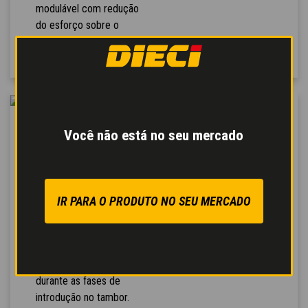
modulável com redução
do esforço sobre o
pedal.
PÁ DE AUTO-
Você não está no seu mercado
CARREGAMENTO
Incomparáveis dotes de
versatilidade e agilidade
para o
sistema de
IR PARA O PRODUTO NO SEU MERCADO
carregamento
automático
de
movimento único, que
evita a saída de material
durante as fases de
introdução no tambor.