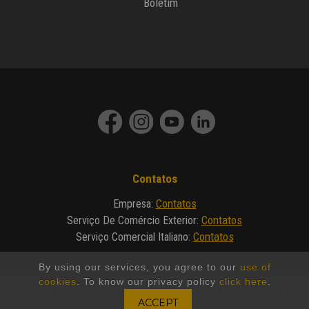
Boletim
Contatos
Contatos
Empresa
:
Contatos
Serviço De Comércio Exterior
:
Contatos
Serviço Comercial Italiano
:
By using our services, you agree to our
use of
cookies
. To know our privacy policy
click here
.
Copyright © 2024 - DIECI Srl | P.IVA 01682740350 |
Legals
|
Privacy
|
Cookie
Policy
|
Made by Invicto