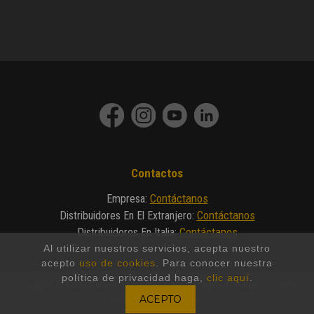
Contactos
Contáctanos
Empresa
:
Contáctanos
Distribuidores En El Extranjero
:
Contáctanos
Distribuidores En Italia
:
Al utilizar nuestros servicios, acepta nuestro
acepto
uso de cookies
. Para conocer nuestra
política de privacidad haga,
clic aquí
.
Copyright © 2024 - DIECI Srl | P.IVA 01682740350 |
Legals
|
Privacy
|
Cookie
policy
|
Made by Invicto