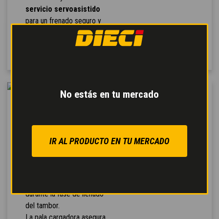
servicio servoasistido
para un frenado seguro y
modulable con reducción
del esfuerzo en el pedal.
No estás en tu mercado
PALA CARGADORA
Caracterizado por una
versatilidad y agilidad
IR AL PRODUCTO EN TU MERCADO
inigualables, el
sistema
de carga automático
de
un solo movimiento evita
derrames de material
durante la fase de llenado
del tambor.
La pala cargadora asegura