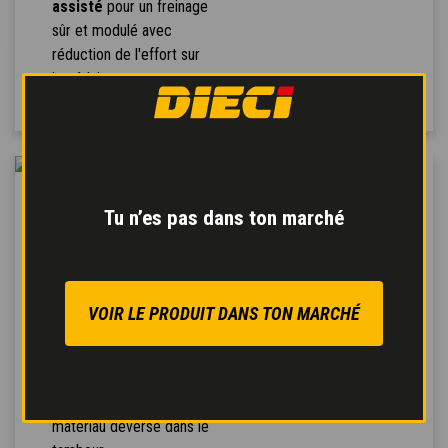
assisté
pour un freinage
sûr et modulé avec
réduction de l'effort sur
la pédale.
PELLE
Tu n’es pas dans ton marché
AUTOCHARGEUSE
Le
système de
chargement
automatique
s’avère
VOIR LE PRODUIT DANS TON MARCHÉ
particulièrement
polyvalent et agile et se
fait en un seul mouvement
qui évite toute fuite de
matériau déversé dans le