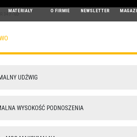
MATERIAŁY
O FIRMIE
NEWSLETTER
MAGAZ
 34.7 - GD
TWO
AGRI FARMER
34.7 - GD
ALNY UDŹWIG
LNA WYSOKOŚĆ PODNOSZENIA