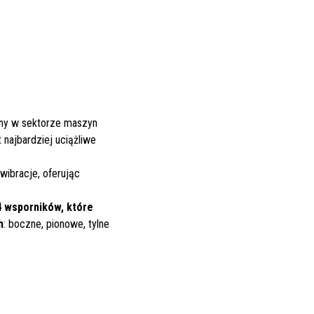
alny w sektorze maszyn
 najbardziej uciążliwe
wibracje, oferując
4 wsporników, które
h
: boczne, pionowe, tylne