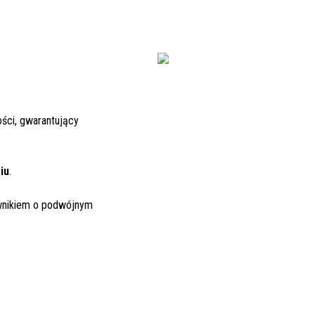
ości, gwarantujący
iu
.
wnikiem o podwójnym