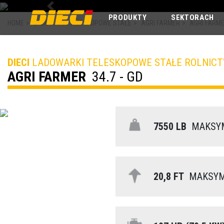
Previous
PRODUKTY
SEKTORACH
HOME
>
LADOWARKI TELESKOPOWE STAŁE
>
AGRI FARMER
>
AGRI FARMER
DIECI
LADOWARKI TELESKOPOWE STAŁE ROLNIC
AGRI FARMER
34.7 - GD
7550 LB
MAKSYM
20,8 FT
MAKSYMA