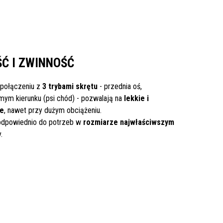
Ć I ZWINNOŚĆ
połączeniu z
3 trybami skrętu
- przednia oś,
mym kierunku (psi chód) - pozwalają na
lekkie i
ie
, nawet przy dużym obciążeniu.
odpowiednio do potrzeb w
rozmiarze najwłaściwszym
.