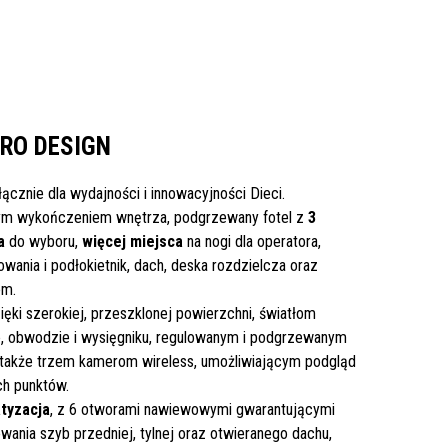
ARO DESIGN
yłącznie dla wydajności i innowacyjności Dieci.
ym wykończeniem wnętrza, podgrzewany fotel z
3
a
do wyboru,
więcej miejsca
na nogi dla operatora,
wania i podłokietnik, dach, deska rozdzielcza oraz
em.
ięki szerokiej, przeszklonej powierzchni, światłom
, obwodzie i wysięgniku, regulowanym i podgrzewanym
także trzem kamerom wireless, umożliwiającym podgląd
ch punktów.
tyzacja
, z 6 otworami nawiewowymi gwarantującymi
wania szyb przedniej, tylnej oraz otwieranego dachu,