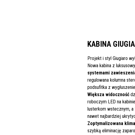
KABINA GIUGI
Projekt i styl Giugiaro w
Nowa kabina z luksusow
systemami zawieszeni
regulowana kolumna stero
podsufitka z wygłuszeni
Większa widoczność
dz
roboczym LED na kabinie
lusterkom wstecznym, a 
nawet najbardziej ukryty
Zoptymalizowana klima
szybką eliminację zaparo