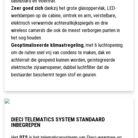
dashboard en vloermat.
Zeer goed zich
dankzij het grote glasoppervlak, LED-
werklampen op de cabine, omtrek en arm, verstelbare,
elektrisch verwarmde achteruitkijkspiegels en drie
wireless camera's die ook de meest verborgen punten in
het oog houden.
Geoptimaliseerde klimaatregeling
, met 6 luchtopening
om de ruiten snel vrij van condens te maken, dak en
achterruit die geopend kunnen worden, geïntegreerde
elektrische zijraamopener, dubbel luchtfilter dat de
bestuurder beschermt tegen stof en geuren.
DIECI TELEMATICS SYSTEM STANDAARD
INBEGREPEN
Het
DTS
is het telematicasysteem van Dieci waarmee op