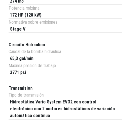
274 in3
Potencia máxima
172 HP (128 kW)
Normativa sobre emisiones
Stage V
Circuito Hidraulico
Caudal de la bomba hidráulica
65,3 gal/min
Máxima presión de trabajo
3771 psi
Transmision
Tipo de transmisión
Hidrostática Vario System EVO2 con control
electrónico con 2 motores hidrostáticos de variación
automática continua