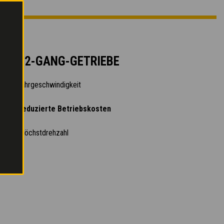
HES 2-GANG-GETRIEBE
lierte Fahrgeschwindigkeit
 und reduzierte Betriebskosten
ch bei Höchstdrehzahl