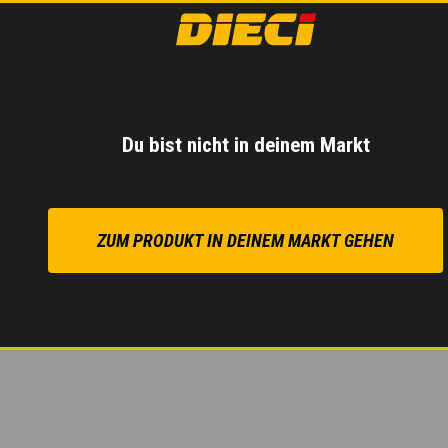
HYDROSTATISC
Du bist nicht in deinem Markt
Inch-Pedal
für kontrol
Sparsamer Verbrauch
ZUM PRODUKT IN DEINEM MARKT GEHEN
Maximale Präzision au