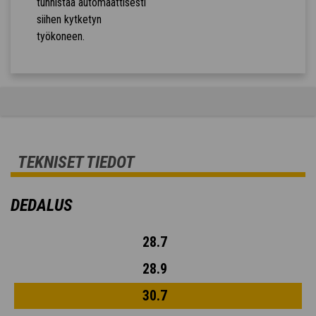
tunnistaa automaattisesti
siihen kytketyn
työkoneen.
TEKNISET TIEDOT
DEDALUS
28.7
28.9
30.7