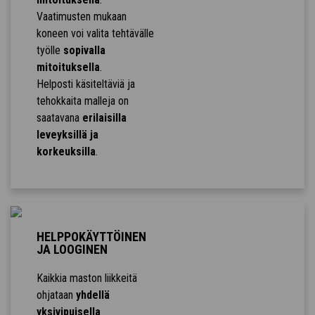
Vaatimusten mukaan
koneen voi valita tehtävälle
työlle
sopivalla
mitoituksella
.
Helposti käsiteltäviä ja
tehokkaita malleja on
saatavana
erilaisilla
leveyksillä ja
korkeuksilla
.
HELPPOKÄYTTÖINEN
JA LOOGINEN
Kaikkia maston liikkeitä
ohjataan
yhdellä
yksivipuisella