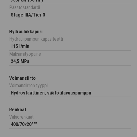
Päästöstandardi
Stage IIIA/Tier 3
Hydrauliikkapiiri
Hydraulipumpun kapasiteetti
115 l/min
Maksimityöpaine
24,5 MPa
Voimansiirto
Voimansiirron tyyppi
Hydrostaattinen, säätötilavuuspumppu
Renkaat
Vakiorenkaat
400/70x20"""