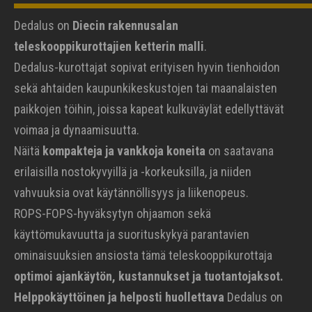
Dedalus on
Diecin rakennusalan
teleskooppikurottajien ketterin malli
.
Dedalus-kurottajat sopivat erityisen hyvin tienhoidon
sekä ahtaiden kaupunkikeskustojen tai maanalaisten
paikkojen töihin, joissa kapeat kulkuväylät edellyttävät
voimaa ja dynaamisuutta.
Näitä
kompakteja ja vankkoja koneita
on saatavana
erilaisilla nostokyvyillä ja -korkeuksilla, ja niiden
vahvuuksia ovat käytännöllisyys ja liikenopeus.
ROPS-FOPS-hyväksytyn ohjaamon sekä
käyttömukavuutta ja suorituskykyä parantavien
ominaisuuksien ansiosta tämä teleskooppikurottaja
optimoi ajankäytön, kustannukset ja tuotantojaksot.
Helppokäyttöinen ja helposti huollettava
Dedalus on