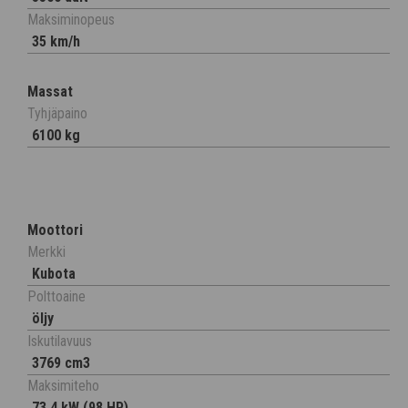
Maksiminopeus
35 km/h
Massat
Tyhjäpaino
6100 kg
Moottori
Merkki
Kubota
Polttoaine
öljy
Iskutilavuus
3769 cm3
Maksimiteho
73,4 kW (98 HP)