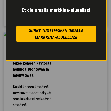
ja
paremman vasteen
komentoihin
tehostaen
Et ole omalla markkina-alueellasi
työtä.
SIIRRY TUOTTEESEEN OMALLA
MARKKINA-ALUEELLASI
MUKAVA
TYÖYMPÄRISTÖ
Hallintalaitteiden sijoittelu
tekee
koneen käytöstä
helppoa, luontevaa ja
miellyttävää
.
Kaikki koneen käytössä
tarvittavat tiedot näkyvät
reaaliaikaisesti selkeässä
näytössä.