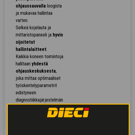
ohjaussauvalla
loogista
ja mukavaa hallintaa
varten.
Selkeä kojelauta ja
mittaristopaneeli ja
hyvin
sijoitetut
hallintalaitteet
.
Kaikkia koneen toimintoja
hallitaan
yhdestä
ohjauskeskuksesta
,
joka mittaa optimaaliset
työskentelyparametrit
edistyneen
diagnostiikkajärjestelmän
avulla.
Hydrauliventtiilit
varmistavat
samanaikaiset liikkeet