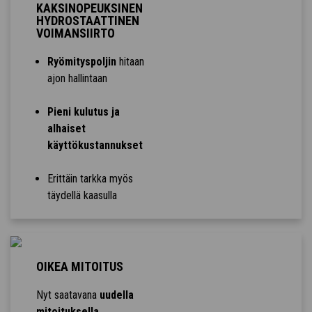
KAKSINOPEUKSINEN
HYDROSTAATTINEN
VOIMANSIIRTO
Ryömityspoljin
hitaan
ajon hallintaan
Pieni kulutus ja
alhaiset
käyttökustannukset
Erittäin tarkka myös
täydellä kaasulla
OIKEA MITOITUS
Nyt saatavana
uudella
mitoituksella
.