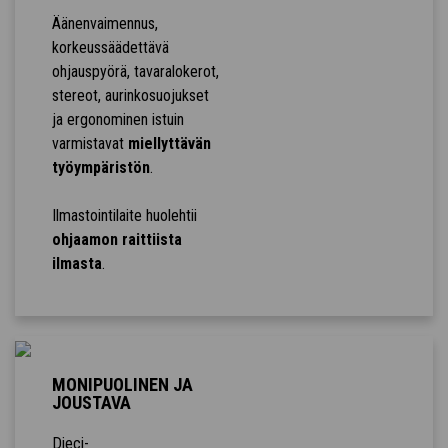
Äänenvaimennus,
korkeussäädettävä
ohjauspyörä, tavaralokerot,
stereot, aurinkosuojukset
ja ergonominen istuin
varmistavat
miellyttävän
työympäristön
.
Ilmastointilaite huolehtii
ohjaamon raittiista
ilmasta
.
MONIPUOLINEN JA
JOUSTAVA
Dieci-