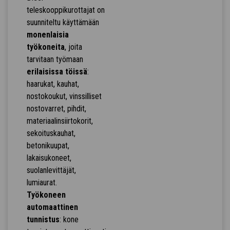
teleskooppikurottajat on
suunniteltu käyttämään
monenlaisia
työkoneita
, joita
tarvitaan työmaan
erilaisissa töissä
:
haarukat, kauhat,
nostokoukut, vinssilliset
nostovarret, pihdit,
materiaalinsiirtokorit,
sekoituskauhat,
betonikuupat,
lakaisukoneet,
suolanlevittäjät,
lumiaurat.
Työkoneen
automaattinen
tunnistus
: kone