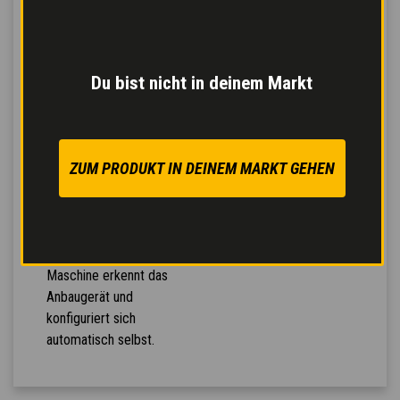
auf einer Baustelle
erforderlich sind: Gabeln,
Schaufeln, Hubhaken,
Du bist nicht in deinem Markt
Ausleger mit Winde,
Greifer, Materialkörbe,
Mischschaufeln,
Betonkübel,
ZUM PRODUKT IN DEINEM MARKT GEHEN
Kehrmaschinen,
Salzstreuer,
Schneeschilder.
Automatische
Geräteerkennung
: die
Maschine erkennt das
Anbaugerät und
konfiguriert sich
automatisch selbst.