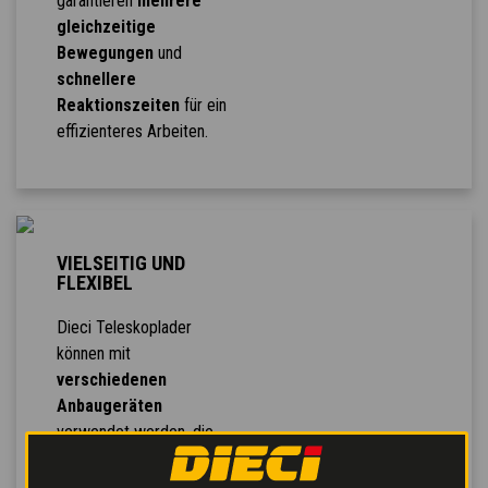
garantieren
mehrere
gleichzeitige
Bewegungen
und
schnellere
Reaktionszeiten
für ein
effizienteres Arbeiten.
VIELSEITIG UND
FLEXIBEL
Dieci Teleskoplader
können mit
verschiedenen
Anbaugeräten
verwendet werden, die
für die Erledigung
sämtlicher Arbeiten