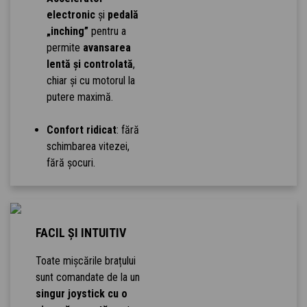
electronic
și
pedală
„inching”
pentru a
permite
avansarea
lentă și controlată
,
chiar și cu motorul la
putere maximă.
Confort ridicat
: fără
schimbarea vitezei,
fără șocuri.
FACIL ȘI INTUITIV
Toate mișcările brațului
sunt comandate de la un
singur joystick cu o