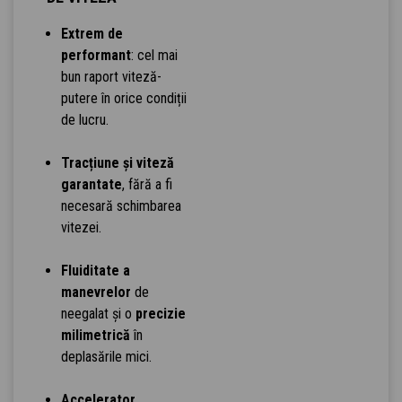
Extrem de
performant
: cel mai
bun raport viteză-
putere în orice condiții
de lucru.
Tracțiune și viteză
garantate
, fără a fi
necesară schimbarea
vitezei.
Fluiditate a
manevrelor
de
neegalat și o
precizie
milimetrică
în
deplasările mici.
Accelerator