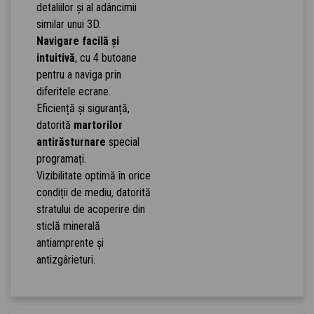
detaliilor și al adâncimii
similar unui 3D.
Navigare facilă și
intuitivă
, cu 4 butoane
pentru a naviga prin
diferitele ecrane.
Eficiență și siguranță,
datorită
martorilor
antirăsturnare
special
programați.
Vizibilitate optimă în orice
condiții de mediu, datorită
stratului de acoperire din
sticlă minerală
antiamprente și
antizgârieturi.