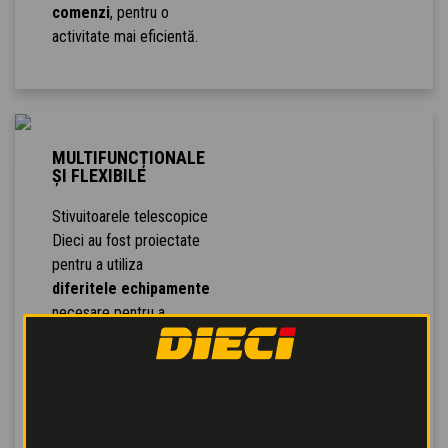
comenzi
, pentru o
activitate mai eficientă.
MULTIFUNCȚIONALE
ȘI FLEXIBILE
Stivuitoarele telescopice
Dieci au fost proiectate
pentru a utiliza
diferitele echipamente
necesare pentru a
desfășura
toate
lucrările necesare
de
pe un șantier: furci,
lopeți, cârlige de ridicare,
brațe cu troliuri, clești,