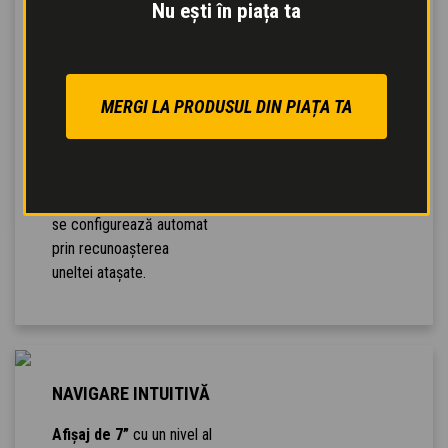
Nu ești în piața ta
coșuri de transport de
materiale, bene pentru
amestecare, cupe pentru
beton, măturătoare,
împrăștietoare de sare,
MERGI LA PRODUSUL DIN PIAȚA TA
lame de plug de zăpadă.
Recunoașterea
automată a
echipamentului
: mașina
se configurează automat
prin recunoașterea
uneltei atașate.
NAVIGARE INTUITIVĂ
Afișaj de 7”
cu un nivel al