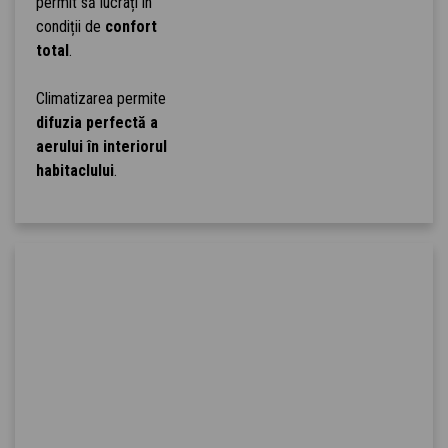
permit să lucrați în
condiții de
confort
total
.
Climatizarea permite
difuzia perfectă a
aerului în interiorul
habitaclului
.