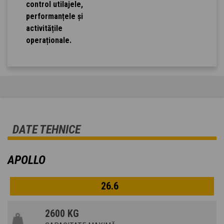
control utilajele,
performanțele și
activitățile
operaționale.
DATE TEHNICE
APOLLO
26.6
2600 KG