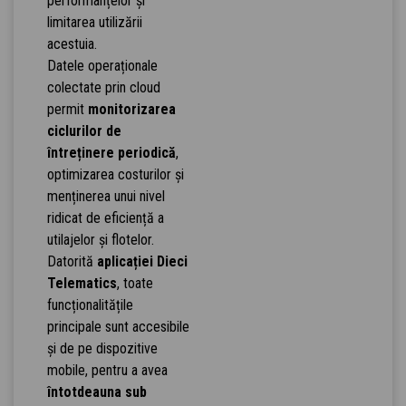
performanțelor și
limitarea utilizării
acestuia.
Datele operaționale
colectate prin cloud
permit
monitorizarea
ciclurilor de
întreținere periodică
,
optimizarea costurilor și
menținerea unui nivel
ridicat de eficiență a
utilajelor și flotelor.
Datorită
aplicației Dieci
Telematics
, toate
funcționalitățile
principale sunt accesibile
și de pe dispozitive
mobile, pentru a avea
întotdeauna sub