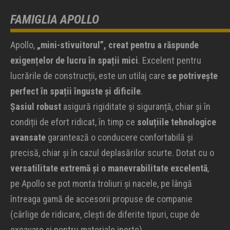
FAMIGLIA APOLLO
Apollo,
„mini-stivuitorul”, creat pentru a răspunde
exigențelor de lucru în spații mici
. Excelent pentru
lucrările de construcții, este un utilaj care
se potrivește
perfect în spații înguste și dificile
.
Șasiul robust
asigură rigiditate și siguranță, chiar și în
condiții de efort ridicat, în timp ce
soluțiile tehnologice
avansate
garantează o conducere confortabilă și
precisă, chiar și în cazul deplasărilor scurte. Dotat cu o
versatilitate extremă și o manevrabilitate excelentă
,
pe Apollo se pot monta troliuri și nacele, pe lângă
întreaga gamă de accesorii propuse de companie
(cârlige de ridicare, clești de diferite tipuri, cupe de
excavare și pentru materiale inerte).