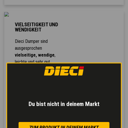
VIELSEITIGKEIT UND
WENDIGKEIT
Dieci Dumper sind
ausgesprochen
vielseitige, wendige
,
leichte und sehr gut
manövrierbare Maschinen.
Für eine
hohe
Wendigkeit
der Maschine
auf der Baustelle sorgt die
je nach Bedarf einstellbare
Lenkungsart mit
Du bist nicht in deinem Markt
Allradlenkung, Hundegang-
oder Vorderradlenkung.
ZUM PRODUKT IN DEINEM MARKT