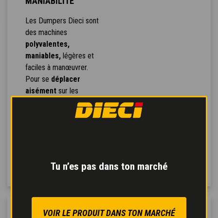
MANIABILITÉ
Les Dumpers Dieci sont
des machines
polyvalentes,
maniables,
légères et
faciles à manœuvrer.
Pour se
déplacer
aisément
sur les
chantiers, la machine
dispose d'une direction
sélectionnable à volonté,
sur les 4 roues,
transversale ou
uniquement sur 2 roues.
Tu n’es pas dans ton marché
VOIR LE PRODUIT DANS TON MARCHÉ