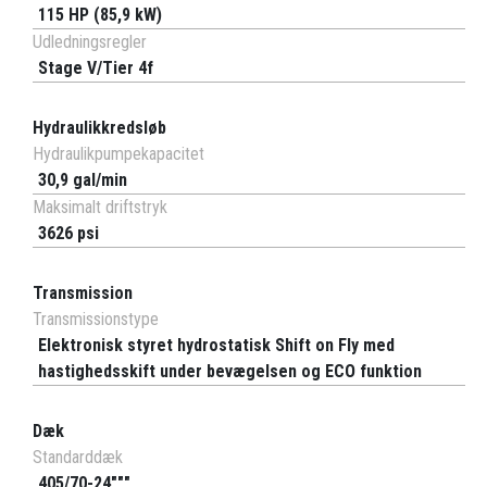
115 HP (85,9 kW)
Udledningsregler
Stage V/Tier 4f
Hydraulikkredsløb
Hydraulikpumpekapacitet
30,9 gal/min
Maksimalt driftstryk
3626 psi
Transmission
Transmissionstype
Elektronisk styret hydrostatisk Shift on Fly med
hastighedsskift under bevægelsen og ECO funktion
Dæk
Standarddæk
405/70-24"""