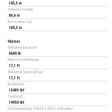
105,5 in
Hjulenes bredde
86,6 in
Kurveradius hjul
180,3 in
Ydelser
Maksimal kapacitet
6600 lb
Maksimal løftehøjde
17,1 ft
Maksimal højde på hjul
17,1 ft
Brudstyrke
13489 lbf
Trækkraft
14950 lbf
Driftsbelastning EN474.3 (80%) indtrukket