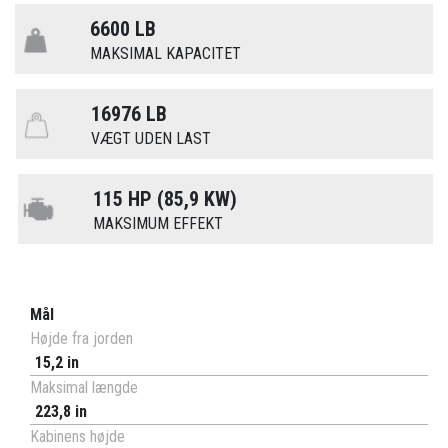
6600 LB
MAKSIMAL KAPACITET
16976 LB
VÆGT UDEN LAST
115 HP (85,9 KW)
MAKSIMUM EFFEKT
Mål
Højde fra jorden
15,2 in
Maksimal længde
223,8 in
Kabinens højde