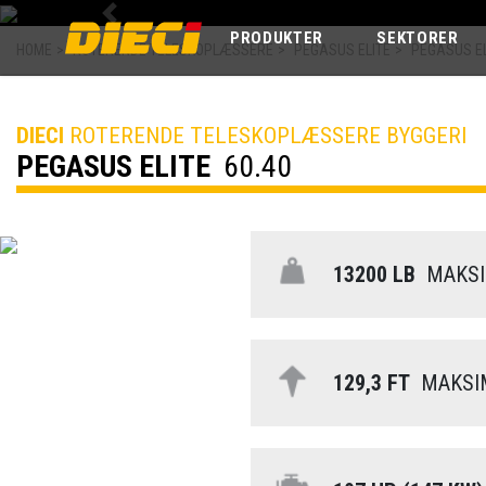
Previous
PRODUKTER
SEKTORER
HOME
>
ROTERENDE TELESKOPLÆSSERE
>
PEGASUS ELITE
>
PEGASUS EL
DIECI
ROTERENDE TELESKOPLÆSSERE BYGGERI
PEGASUS ELITE
60.40
13200 LB
MAKSIM
129,3 FT
MAKSIM