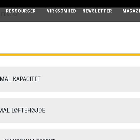
RESSOURCER
VIRKSOMHED
NEWSLETTER
MAGAZ
ITE 60.40
PEGASUS ELIT
60.40
AL KAPACITET
AL LØFTEHØJDE