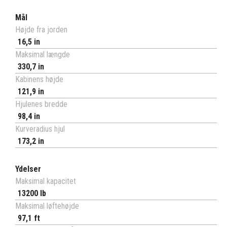
Mål
Højde fra jorden
16,5 in
Maksimal længde
330,7 in
Kabinens højde
121,9 in
Hjulenes bredde
98,4 in
Kurveradius hjul
173,2 in
Ydelser
Maksimal kapacitet
13200 lb
Maksimal løftehøjde
97,1 ft