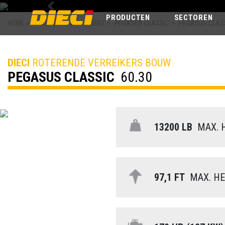
Previous
PRODUCTEN
SECTOREN
HOME
>
ROTERENDE VERREIKERS
>
PEGASUS CLASSIC
>
PEGASUS CLASS
DIECI
ROTERENDE VERREIKERS BOUW
PEGASUS CLASSIC
60.30
13200 LB
MAX. 
97,1 FT
MAX. HE