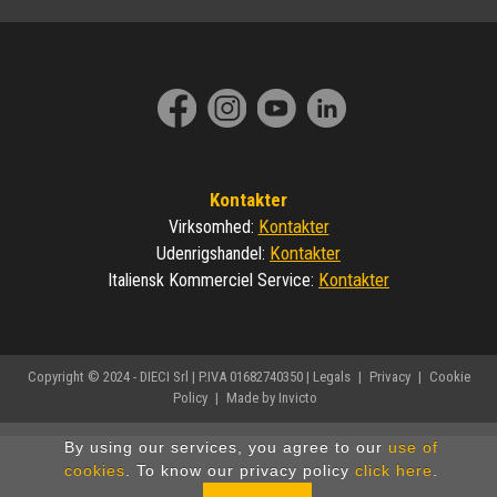
Kontakter
Kontakter
Virksomhed
:
Kontakter
Udenrigshandel
:
Kontakter
Italiensk Kommerciel Service
:
Copyright © 2024 - DIECI Srl | P.IVA 01682740350 |
Legals
|
Privacy
|
Cookie
Policy
|
Made by Invicto
By using our services, you agree to our
use of
cookies
. To know our privacy policy
click here
.