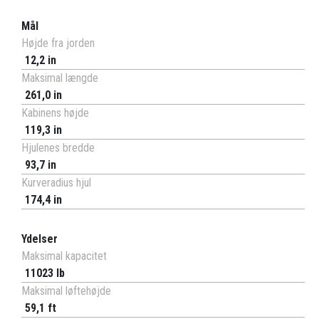
Mål
Højde fra jorden
12,2 in
Maksimal længde
261,0 in
Kabinens højde
119,3 in
Hjulenes bredde
93,7 in
Kurveradius hjul
174,4 in
Ydelser
Maksimal kapacitet
11023 lb
Maksimal løftehøjde
59,1 ft